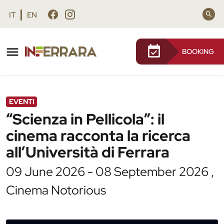
Vai al contenuto principale
Vai al footer
IT
EN
BOOKING
/
Agenda
/
“Scienza in Pellicola”: il cinema racconta la
ricerca all’Università di Ferrara
EVENTI
“Scienza in Pellicola”: il
cinema racconta la ricerca
all’Università di Ferrara
09 June 2026 - 08 September 2026 ,
Cinema Notorious