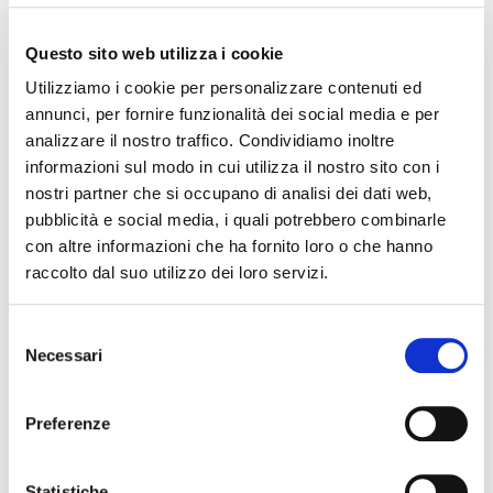
24 marzo 2026
– Fahrenheit 451 (1966)
Questo sito web utilizza i cookie
Dipartimento di Studi Umanistici
Utilizziamo i cookie per personalizzare contenuti ed
31 marzo 2026
– La grande scommessa (2015)
annunci, per fornire funzionalità dei social media e per
Dipartimento di Economia e Management
analizzare il nostro traffico. Condividiamo inoltre
informazioni sul modo in cui utilizza il nostro sito con i
14 aprile 2026
– Minority Report (2002)
nostri partner che si occupano di analisi dei dati web,
Dipartimento di Giurisprudenza
pubblicità e social media, i quali potrebbero combinarle
Un appuntamento settimanale che unisce grande cinema e
con altre informazioni che ha fornito loro o che hanno
ricerca universitaria, aperto a tutta la cittadinanza.
raccolto dal suo utilizzo dei loro servizi.
Selezione
INFO
:
www.unife.it
Necessari
del
consenso
Preferenze
The editorial team is not responsible for any inaccuracies or
changes in the program of events reported. In case of
cancellation, variation, modification of the information of an
Statistiche