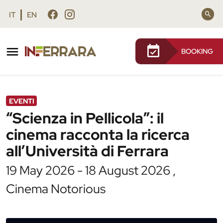
Vai al contenuto principale
Vai al footer
IT
EN
BOOKING
/
Agenda
/
“Scienza in Pellicola”: il cinema racconta la
ricerca all’Università di Ferrara
EVENTI
“Scienza in Pellicola”: il
cinema racconta la ricerca
all’Università di Ferrara
19 May 2026 - 18 August 2026 ,
Cinema Notorious