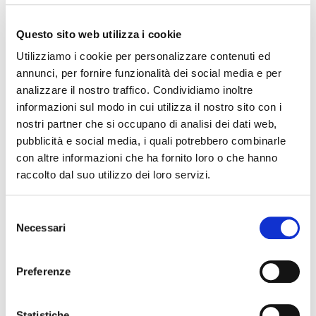
24 marzo 2026
– Fahrenheit 451 (1966)
Questo sito web utilizza i cookie
Dipartimento di Studi Umanistici
Utilizziamo i cookie per personalizzare contenuti ed
31 marzo 2026
– La grande scommessa (2015)
annunci, per fornire funzionalità dei social media e per
Dipartimento di Economia e Management
analizzare il nostro traffico. Condividiamo inoltre
informazioni sul modo in cui utilizza il nostro sito con i
14 aprile 2026
– Minority Report (2002)
nostri partner che si occupano di analisi dei dati web,
Dipartimento di Giurisprudenza
pubblicità e social media, i quali potrebbero combinarle
Un appuntamento settimanale che unisce grande cinema e
con altre informazioni che ha fornito loro o che hanno
ricerca universitaria, aperto a tutta la cittadinanza.
raccolto dal suo utilizzo dei loro servizi.
Selezione
INFO
:
www.unife.it
Necessari
del
consenso
Preferenze
The editorial team is not responsible for any inaccuracies or
changes in the program of events reported. In case of
cancellation, variation, modification of the information of an
Statistiche