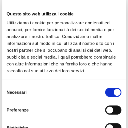
24 marzo 2026
– Fahrenheit 451 (1966)
Questo sito web utilizza i cookie
Dipartimento di Studi Umanistici
Utilizziamo i cookie per personalizzare contenuti ed
31 marzo 2026
– La grande scommessa (2015)
annunci, per fornire funzionalità dei social media e per
Dipartimento di Economia e Management
analizzare il nostro traffico. Condividiamo inoltre
informazioni sul modo in cui utilizza il nostro sito con i
14 aprile 2026
– Minority Report (2002)
nostri partner che si occupano di analisi dei dati web,
Dipartimento di Giurisprudenza
pubblicità e social media, i quali potrebbero combinarle
Un appuntamento settimanale che unisce grande cinema e
con altre informazioni che ha fornito loro o che hanno
ricerca universitaria, aperto a tutta la cittadinanza.
raccolto dal suo utilizzo dei loro servizi.
Selezione
INFO
:
www.unife.it
Necessari
del
consenso
Preferenze
The editorial team is not responsible for any inaccuracies or
changes in the program of events reported. In case of
cancellation, variation, modification of the information of an
Statistiche