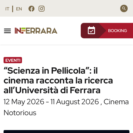
Vai al contenuto principale
Vai al footer
IT
EN
BOOKING
/
Agenda
/
“Scienza in Pellicola”: il cinema racconta la
ricerca all’Università di Ferrara
EVENTI
“Scienza in Pellicola”: il
cinema racconta la ricerca
all’Università di Ferrara
12 May 2026 - 11 August 2026 , Cinema
Notorious