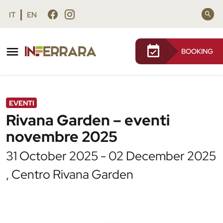
Vai al contenuto principale
Vai al footer
IT
EN
BOOKING
/
Agenda
/
Rivana Garden – eventi novembre 2025
EVENTI
Rivana Garden – eventi
novembre 2025
31 October 2025 - 02 December 2025
, Centro Rivana Garden