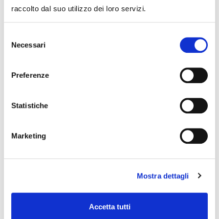
event you can write to
infotur@comune.fe.it
.
raccolto dal suo utilizzo dei loro servizi.
Selezione
Necessari
del
consenso
Preferenze
Statistiche
Marketing
Mostra dettagli
Accetta tutti