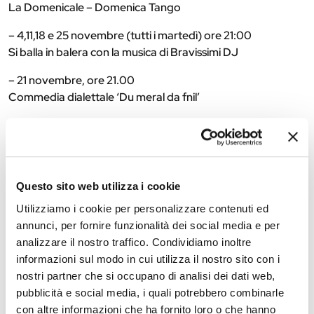
La Domenicale – Domenica Tango
– 4,11,18 e 25 novembre (tutti i martedì) ore 21:00
Si balla in balera con la musica di Bravissimi DJ
– 21 novembre, ore 21.00
Commedia dialettale ‘Du meral da fnil’
– 28, 29, 30 novembre
Autunno in tavola
Il menu della sagra offre specialità come Cappellacci,
Sguazabarbuz, Passatelli ai funghi, Arrosticini, Somarino, e
Questo sito web utilizza i cookie
tanto altro. Gli eventi si svolgono al coperto e riscaldati.
Utilizziamo i cookie per personalizzare contenuti ed
Info:
370 3618173
annunci, per fornire funzionalità dei social media e per
analizzare il nostro traffico. Condividiamo inoltre
informazioni sul modo in cui utilizza il nostro sito con i
The editorial team is not responsible for any inaccuracies or
nostri partner che si occupano di analisi dei dati web,
changes in the program of events reported. In case of
pubblicità e social media, i quali potrebbero combinarle
cancellation, variation, modification of the information of an
con altre informazioni che ha fornito loro o che hanno