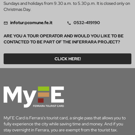
Sundays and holidays from 9.30 a.m. to 5.30 p.m. It is closed only on
Christmas Day.
infotur@comune.fe.it
0532-419190
ARE YOU A TOUR OPERATOR AND WOULD YOU LIKE TO BE
CONTACTED TO BE PART OF THE INFERRARA PROJECT?
CLICK HERE!
MyFE Card is Ferrara's tourist card, a single pass that allows you to
fully experience the city while saving time and money. And if you
stay overnight in Ferrara, you are exempt from the tourist tax.