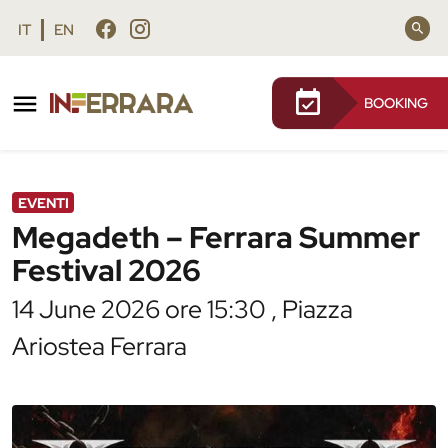
Vai al contenuto principale
Vai al footer
IT
EN
BOOKING
/
Agenda
/
Megadeth – Ferrara Summer Festival
2026
EVENTI
Megadeth – Ferrara Summer
Festival 2026
14 June 2026 ore 15:30 , Piazza
Ariostea Ferrara