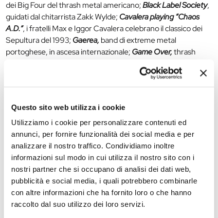
dei Big Four del thrash metal americano;
Black Label Society
,
guidati dal chitarrista Zakk Wylde;
Cavalera playing “Chaos
A.D.”
, i fratelli Max e Iggor Cavalera celebrano il classico dei
Sepultura del 1993;
Gaerea,
band di extreme metal
portoghese, in ascesa internazionale;
Game Over,
thrash
metal made in Italy direttamente da Ferrara.
Per maggiori informazioni e l’acquisto dei biglietti
QUI
Contatti
: +39 351 5952501
E-Mail:
info@ferrarasummerfestival.it
Questo sito web utilizza i cookie
Utilizziamo i cookie per personalizzare contenuti ed
annunci, per fornire funzionalità dei social media e per
The editorial team is not responsible for any inaccuracies or
analizzare il nostro traffico. Condividiamo inoltre
changes in the program of events reported. In case of
informazioni sul modo in cui utilizza il nostro sito con i
cancellation, variation, modification of the information of an
nostri partner che si occupano di analisi dei dati web,
event you can write to
infotur@comune.fe.it
.
pubblicità e social media, i quali potrebbero combinarle
con altre informazioni che ha fornito loro o che hanno
raccolto dal suo utilizzo dei loro servizi.