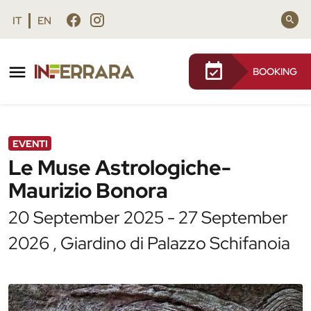
Vai al contenuto principale
Vai al footer
IT
EN
BOOKING
/
Agenda
/
Le Muse Astrologiche- Maurizio Bonora
EVENTI
Le Muse Astrologiche-
Maurizio Bonora
20 September 2025 - 27 September
2026 , Giardino di Palazzo Schifanoia