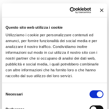
The editorial team is not responsible for any inaccuracies or
changes in the program of events reported. In case of
Questo sito web utilizza i cookie
cancellation, variation, modification of the information of an
Utilizziamo i cookie per personalizzare contenuti ed
event you can write to
infotur@comune.fe.it
.
annunci, per fornire funzionalità dei social media e per
analizzare il nostro traffico. Condividiamo inoltre
informazioni sul modo in cui utilizza il nostro sito con i
nostri partner che si occupano di analisi dei dati web,
pubblicità e social media, i quali potrebbero combinarle
con altre informazioni che ha fornito loro o che hanno
raccolto dal suo utilizzo dei loro servizi.
Selezione
Necessari
del
consenso