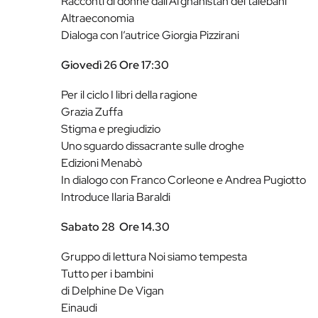
Racconti di donne dall’Afghanistan dei talebani
Altraeconomia
Dialoga con l’autrice Giorgia Pizzirani
Giovedì 26 Ore 17:30
Per il ciclo I libri della ragione
Grazia Zuffa
Stigma e pregiudizio
Uno sguardo dissacrante sulle droghe
Edizioni Menabò
In dialogo con Franco Corleone e Andrea Pugiotto
Introduce Ilaria Baraldi
Sabato 28
Ore 14.30
Gruppo di lettura Noi siamo tempesta
Tutto per i bambini
di Delphine De Vigan
Einaudi