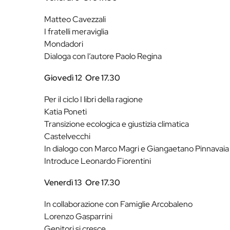
Matteo Cavezzali
I fratelli meraviglia
Mondadori
Dialoga con l’autore Paolo Regina
Giovedì 12
Ore 17.30
Per il ciclo I libri della ragione
Katia Poneti
Transizione ecologica e giustizia climatica
Castelvecchi
In dialogo con Marco Magri e Giangaetano Pinnavaia
Introduce Leonardo Fiorentini
Venerdì 13
Ore 17.30
In collaborazione con Famiglie Arcobaleno
Lorenzo Gasparrini
Genitori si cresce