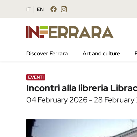
Vai al contenuto principale
Vai al footer
IT
EN
/
Agenda
/
Incontri alla libreria Libraccio – F
Discover Ferrara
Art and culture
EVENTI
Incontri alla libreria Libr
04 February 2026 - 28 February 2