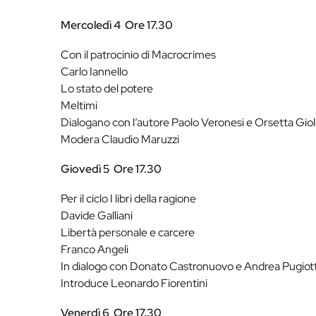
Mercoledì 4
Ore 17.30
Con il patrocinio di Macrocrimes
Carlo Iannello
Lo stato del potere
Meltimi
Dialogano con l’autore Paolo Veronesi e Orsetta Giol
Modera Claudio Maruzzi
Giovedì 5
Ore 17.30
Per il ciclo I libri della ragione
Davide Galliani
Libertà personale e carcere
Franco Angeli
In dialogo con Donato Castronuovo e Andrea Pugiot
Introduce Leonardo Fiorentini
Venerdì 6
Ore 17.30