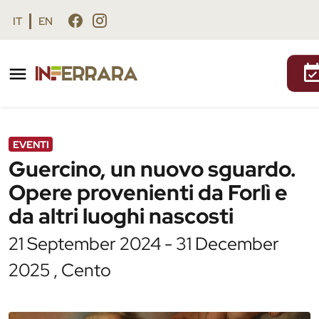
Vai al contenuto principale
Vai al footer
IT
EN
/
Agenda
/
Guercino, un nuovo sguardo. Opere
provenienti da Forlì e da altri luoghi
nascosti
EVENTI
Guercino, un nuovo sguardo.
Opere provenienti da Forlì e
da altri luoghi nascosti
21 September 2024 - 31 December
2025 , Cento