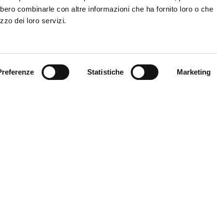
bbero combinarle con altre informazioni che ha fornito loro o che
zzo dei loro servizi.
Preferenze
Statistiche
Marketing
nicipality of Ferrara
Download our catalogues
C