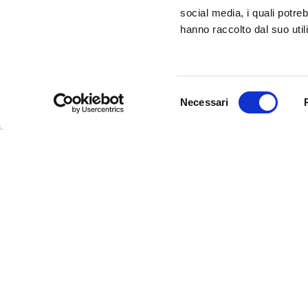
CLICK HERE!
social media, i quali potre
hanno raccolto dal suo utili
Selezione
Necessari
del
consenso
InFerrara
Official tourism promotion-marketing portal of the Mu
Discover Ferrara