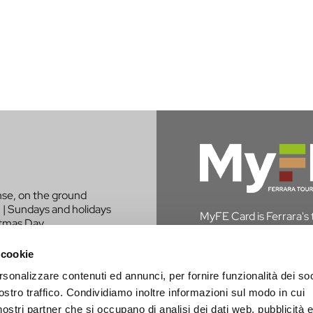
nse, on the ground
 | Sundays and holidays
MyFE Card is Ferrara's to
stmas Day.
experience the city whi
in Ferrara, you are exem
 cookie
rsonalizzare contenuti ed annunci, per fornire funzionalità dei soc
DISCOVER MYFE C
LIKE TO BE
ostro traffico. Condividiamo inoltre informazioni sul modo in cui
PROJECT?
i nostri partner che si occupano di analisi dei dati web, pubblicità 