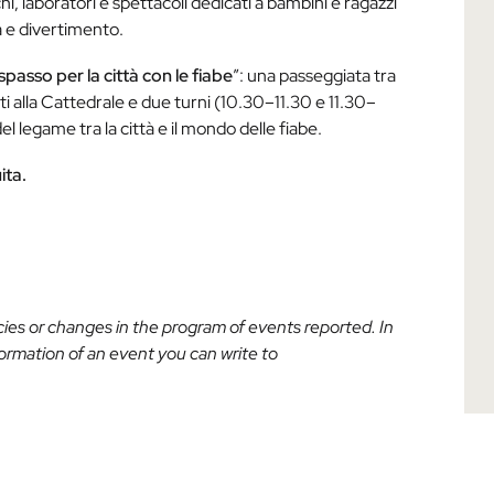
hi, laboratori e spettacoli dedicati a bambini e ragazzi
tà e divertimento.
spasso per la città con le fiabe
”: una passeggiata tra
ti alla Cattedrale e due turni (10.30–11.30 e 11.30–
l legame tra la città e il mondo delle fiabe.
ita.
acies or changes in the program of events reported. In
nformation of an event you can write to