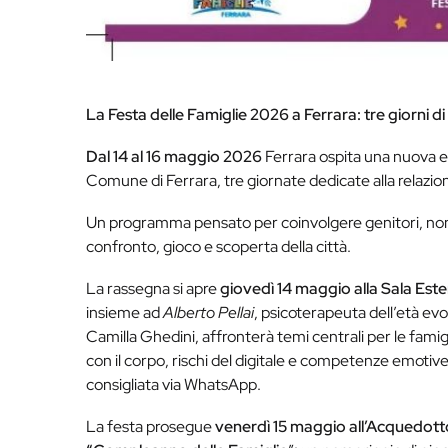
La Festa delle Famiglie 2026 a Ferrara: tre giorni di
Dal 14 al 16 maggio 2026
Ferrara ospita una nuova e
Comune di Ferrara, tre giornate dedicate alla relazion
Un programma pensato per coinvolgere genitori, non
confronto, gioco e scoperta della città.
La rassegna si apre
giovedì 14 maggio alla Sala Est
insieme ad
Alberto Pellai
, psicoterapeuta dell’età evo
Camilla Ghedini, affronterà temi centrali per le famig
con il corpo, rischi del digitale e competenze emotive 
consigliata via WhatsApp.
La festa prosegue
venerdì 15 maggio
all’Acquedotto