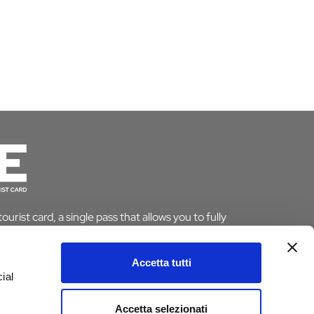
urist card, a single pass that allows you to fully
le saving time and money. And if you stay overnight
pt from the tourist tax.
Accetta tutti
ial
ARD
Accetta selezionati
e