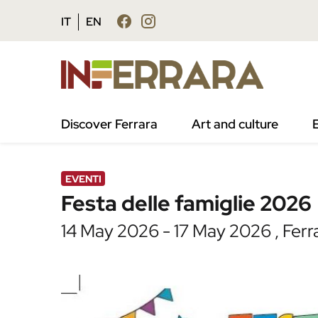
Vai al contenuto principale
Vai al footer
IT
EN
/
Agenda
/
Festa delle famiglie 2026
Discover Ferrara
Art and culture
EVENTI
Festa delle famiglie 2026
14 May 2026 - 17 May 2026 , Ferra