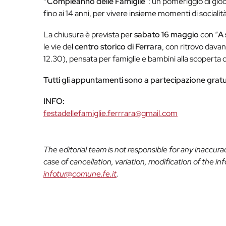
“Compleanno delle Famiglie
”: un pomeriggio di gioc
fino ai 14 anni, per vivere insieme momenti di sociali
La chiusura è prevista per
sabato 16 maggio
con “
A 
le vie de
l centro storico di Ferrara
, con ritrovo davan
12.30), pensata per famiglie e bambini alla scoperta de
Tutti gli appuntamenti sono a partecipazione gratu
INFO:
festadellefamiglie.ferrrara@gmail.com
The editorial team is not responsible for any inaccur
case of cancellation, variation, modification of the i
infotur@comune.fe.it
.