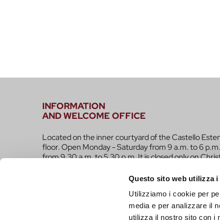
INFORMATION
AND WELCOME OFFICE
Located on the inner courtyard of the Castello Este
floor. Open Monday - Saturday from 9 a.m. to 6 p.m.
from 9.30 a.m. to 5.30 p.m. It is closed only on Chri
infotur@comune.fe.it
0532-419190
Questo sito web utilizza i
Utilizziamo i cookie per pe
ARE YOU A TOUR OPERATOR AND WOULD YOU 
media e per analizzare il n
CONTACTED TO BE PART OF THE INFERRARA 
utilizza il nostro sito con 