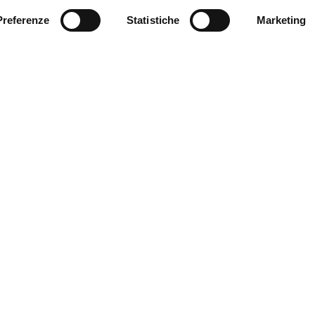
Preferenze
Statistiche
Marketing
nicipality of Ferrara
Download our catalogues
C
Download guides and maps
P
Useful information
C
Accessibility reports
S
A