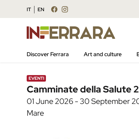
Vai al contenuto principale
Vai al footer
IT
EN
/
Agenda
/
Camminate della Salute 2026 – Fe
Discover Ferrara
Art and culture
EVENTI
Camminate della Salute 2
01 June 2026 - 30 September 20
Mare