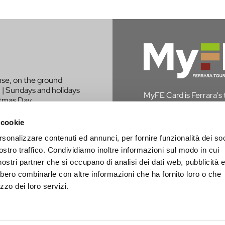
nse, on the ground
 | Sundays and holidays
MyFE Card is Ferrara's to
stmas Day.
experience the city whi
in Ferrara, you are exem
 cookie
rsonalizzare contenuti ed annunci, per fornire funzionalità dei soc
DISCOVER MYFE C
LIKE TO BE
ostro traffico. Condividiamo inoltre informazioni sul modo in cui
PROJECT?
i nostri partner che si occupano di analisi dei dati web, pubblicità 
bbero combinarle con altre informazioni che ha fornito loro o che
zzo dei loro servizi.