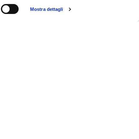
Mostra dettagli
ookie policy
rivacy policy
ontact us
ales general terms and conditions
dministration access