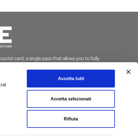
urist card, a single pass that allows you to fully
le saving time and money. And if you stay overnight
pt from the tourist tax.
Accetta tutti
ial
ARD
Accetta selezionati
e
Rifiuta