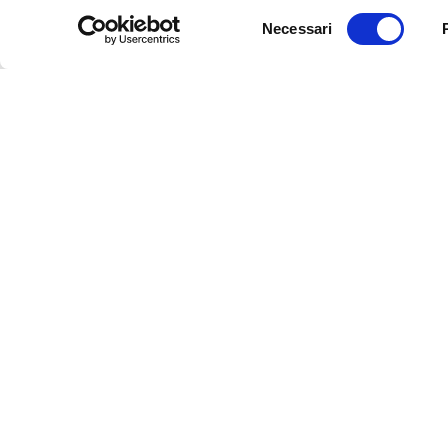
Selezione
Necessari
del
consenso
InFerrara
Official tourism promotion-marketing portal of the Mu
Discover Ferrara
Art and culture
Events
Slow Tourism
Food