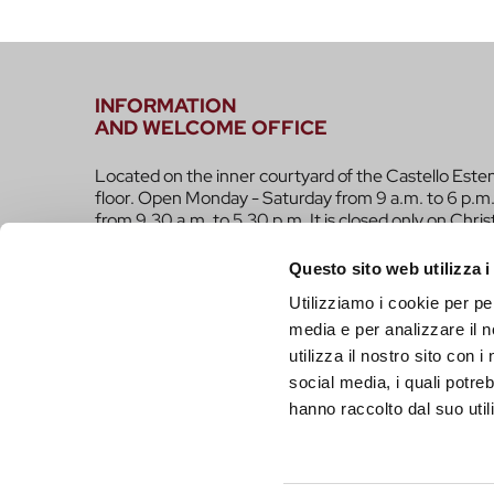
INFORMATION
AND WELCOME OFFICE
Located on the inner courtyard of the Castello Este
floor. Open Monday - Saturday from 9 a.m. to 6 p.m.
from 9.30 a.m. to 5.30 p.m. It is closed only on Chri
infotur@comune.fe.it
0532-419190
Questo sito web utilizza i
Utilizziamo i cookie per pe
ARE YOU A TOUR OPERATOR AND WOULD YOU 
media e per analizzare il n
CONTACTED TO BE PART OF THE INFERRARA 
utilizza il nostro sito con 
CLICK HERE!
social media, i quali potre
hanno raccolto dal suo utili