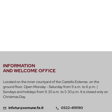
INFORMATION
AND WELCOME OFFICE
Located on the inner courtyard of the Castello Estense, on the
ground floor. Open Monday - Saturday from 9 a.m. to 6 p.m. |
Sundays and holidays from 9.30 a.m. to 5.30 p.m. It is closed only on
Christmas Day.
infotur@comune.fe.it
0532-419190