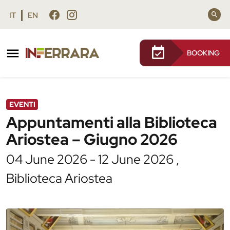
Vai al contenuto principale
Vai al footer
IT
EN
BOOKING
/
Agenda
/
Appuntamenti alla Biblioteca Ariostea –
Giugno 2026
EVENTI
Appuntamenti alla Biblioteca
Ariostea – Giugno 2026
04 June 2026 - 12 June 2026 ,
Biblioteca Ariostea