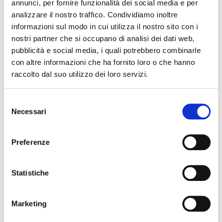
annunci, per fornire funzionalità dei social media e per
Pietro Nenni e la Repubblica
analizzare il nostro traffico. Condividiamo inoltre
Conferenza dell’On. Mauro Del Bue sulla figura e l’eredità
informazioni sul modo in cui utilizza il nostro sito con i
politica di Pietro Nenni
nostri partner che si occupano di analisi dei dati web,
In dialogo con Paolo Rossi e Francesco Ruvinetti
pubblicità e social media, i quali potrebbero combinarle
Maggiori informazioni:
https://archibiblio.comune.ferrara.it/
con altre informazioni che ha fornito loro o che hanno
raccolto dal suo utilizzo dei loro servizi.
The editorial team is not responsible for any inaccuracies or
Selezione
changes in the program of events reported. In case of
Necessari
del
cancellation, variation, modification of the information of an
consenso
event you can write to
infotur@comune.fe.it
.
Preferenze
Statistiche
Marketing