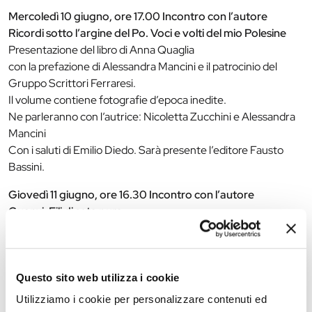
Mercoledì 10 giugno, ore 17.00 Incontro con l’autore
Ricordi sotto l’argine del Po. Voci e volti del mio Polesine
Presentazione del libro di Anna Quaglia
con la prefazione di Alessandra Mancini e il patrocinio del
Gruppo Scrittori Ferraresi.
Il volume contiene fotografie d’epoca inedite.
Ne parleranno con l’autrice: Nicoletta Zucchini e Alessandra
Mancini
Con i saluti di Emilio Diedo. Sarà presente l’editore Fausto
Bassini.
Giovedì 11 giugno, ore 16.30 Incontro con l’autore
Guanxi. Fili di seta pura
Conversazione sul romanzo di Enrico Gurioli
Dialoga con l’autore: Haohao Zheng.
Letture sceniche curate dal gruppo di lettura “Le penne
spuntate” di Ferrara/Codigoro.
Questo sito web utilizza i cookie
Utilizziamo i cookie per personalizzare contenuti ed
Venerdì 12 giugno, ore 16.30