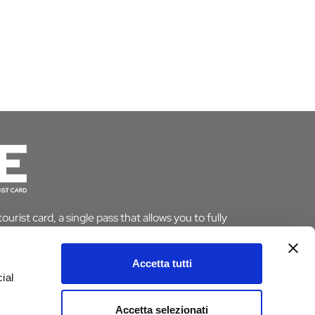
urist card, a single pass that allows you to fully
le saving time and money. And if you stay overnight
pt from the tourist tax.
Accetta tutti
ial
ARD
Accetta selezionati
e