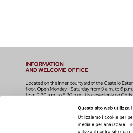
INFORMATION
AND WELCOME OFFICE
Located on the inner courtyard of the Castello Este
floor. Open Monday - Saturday from 9 a.m. to 6 p.m.
from 9.30 a.m. to 5.30 p.m. It is closed only on Chri
infotur@comune.fe.it
0532-419190
Questo sito web utilizza i
Utilizziamo i cookie per pe
ARE YOU A TOUR OPERATOR AND WOULD YOU 
media e per analizzare il n
CONTACTED TO BE PART OF THE INFERRARA 
utilizza il nostro sito con 