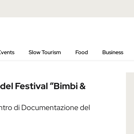
val “Bimbi & Burattini”
Events
Slow Tourism
Food
Business
del Festival “Bimbi &
ntro di Documentazione del