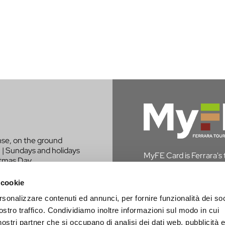
nse, on the ground
 | Sundays and holidays
MyFE Card is Ferrara's to
stmas Day.
experience the city whi
in Ferrara, you are exem
 cookie
rsonalizzare contenuti ed annunci, per fornire funzionalità dei soc
DISCOVER MYFE C
LIKE TO BE
ostro traffico. Condividiamo inoltre informazioni sul modo in cui
PROJECT?
i nostri partner che si occupano di analisi dei dati web, pubblicità 