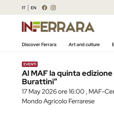
Vai al contenuto principale
Vai al footer
IT
EN
/
Agenda
/
Al MAF la quinta edizione del Festi
Discover Ferrara
Art and culture
EVENTI
Al MAF la quinta edizione 
Burattini”
17 May 2026 ore 16:00 , MAF-Ce
Mondo Agricolo Ferrarese