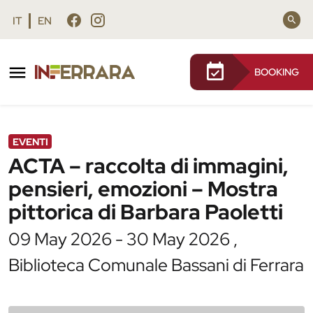
Vai al contenuto principale
Vai al footer
IT
EN
BOOKING
/
Agenda
/
ACTA – raccolta di immagini, pensieri,
emozioni – Mostra pittorica di Barbara
Paoletti
EVENTI
ACTA – raccolta di immagini,
pensieri, emozioni – Mostra
pittorica di Barbara Paoletti
09 May 2026 - 30 May 2026 ,
Biblioteca Comunale Bassani di Ferrara