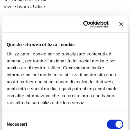
Vive e lavora a Udine.
La mostra sarà visitabile
negli orari di apertura della
biblioteca fino al 30 maggio 2026
Questo sito web utilizza i cookie
The editorial team is not responsible for any inaccuracies or
changes in the program of events reported. In case of
Utilizziamo i cookie per personalizzare contenuti ed
cancellation, variation, modification of the information of an
annunci, per fornire funzionalità dei social media e per
event you can write to
infotur@comune.fe.it
.
analizzare il nostro traffico. Condividiamo inoltre
informazioni sul modo in cui utilizza il nostro sito con i
nostri partner che si occupano di analisi dei dati web,
pubblicità e social media, i quali potrebbero combinarle
con altre informazioni che ha fornito loro o che hanno
raccolto dal suo utilizzo dei loro servizi.
Selezione
Necessari
del