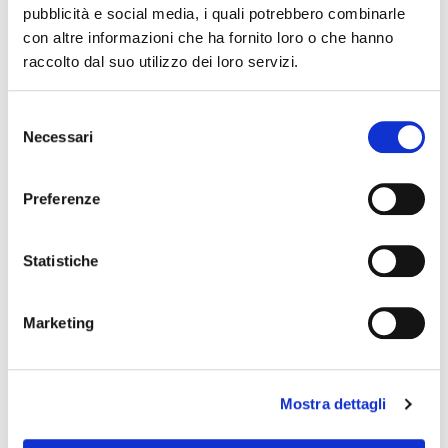
pubblicità e social media, i quali potrebbero combinarle
The editorial team is not responsible for any inaccuracies or
con altre informazioni che ha fornito loro o che hanno
changes in the program of events reported. In case of
raccolto dal suo utilizzo dei loro servizi.
cancellation, variation, modification of the information of an
event you can write to
infotur@comune.fe.it
.
Selezione
Necessari
del
consenso
Preferenze
Statistiche
Marketing
Mostra dettagli