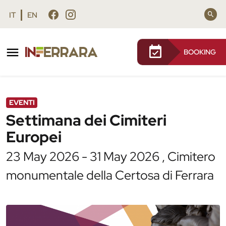
Vai al contenuto principale
Vai al footer
IT
EN
BOOKING
/
Agenda
/
Settimana dei Cimiteri Europei
EVENTI
Settimana dei Cimiteri
Europei
23 May 2026 - 31 May 2026 , Cimitero
monumentale della Certosa di Ferrara