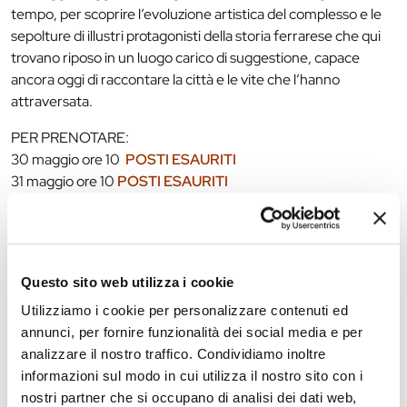
tempo, per scoprire l’evoluzione artistica del complesso e le
sepolture di illustri protagonisti della storia ferrarese che qui
trovano riposo in un luogo carico di suggestione, capace
ancora oggi di raccontare la città e le vite che l’hanno
attraversata.
PER PRENOTARE:
30 maggio ore 10
POSTI ESAURITI
31 maggio ore 10
POSTI ESAURITI
Info utili:
Ritrovo davanti alla Chiesa di San Cristoforo (all’interno della
Questo sito web utilizza i cookie
Certosa Monumentale)
Utilizziamo i cookie per personalizzare contenuti ed
Eventi gratuiti con prenotazione obbligatoria (la prenotazione
annunci, per fornire funzionalità dei social media e per
sarà da ritenersi valida previa ricezione di mail di conferma)
analizzare il nostro traffico. Condividiamo inoltre
Max 30 partecipanti per visita
informazioni sul modo in cui utilizza il nostro sito con i
nostri partner che si occupano di analisi dei dati web,