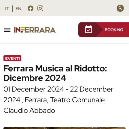
Vai al contenuto principale
Vai al footer
IT
EN
BOOKING
/
Agenda
/
Ferrara Musica al Ridotto: Dicembre 2024
EVENTI
Ferrara Musica al Ridotto:
Dicembre 2024
01 December 2024 - 22 December
2024 , Ferrara, Teatro Comunale
Claudio Abbado