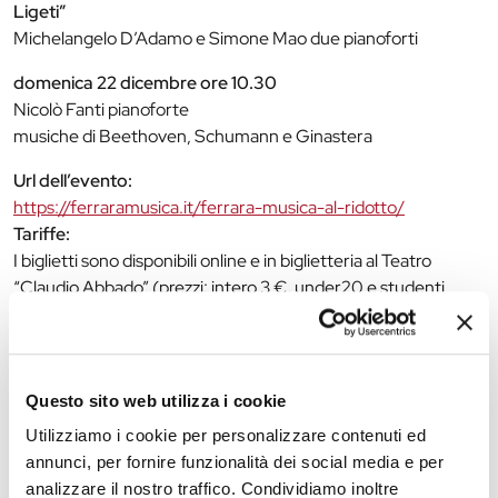
Ligeti”
Michelangelo D’Adamo e Simone Mao due pianoforti
domenica 22 dicembre ore 10.30
Nicolò Fanti pianoforte
musiche di Beethoven, Schumann e Ginastera
Url dell’evento:
https://ferraramusica.it/ferrara-musica-al-ridotto/
Tariffe:
I biglietti sono disponibili online e in biglietteria al Teatro
“Claudio Abbado” (prezzi: intero 3 €, under20 e studenti
Conservatorio Frescobaldi 1 €), anche un’ora prima di ogni
concerto. Per maggiori informazioni:
biglietteria@ferraramusica.it
– tel. 0532 202675.
In omaggio agli abbonati della Stagione Concertistica sino ad
Questo sito web utilizza i cookie
esaurimento disponibilità.
Utilizziamo i cookie per personalizzare contenuti ed
Contatti:
annunci, per fornire funzionalità dei social media e per
Biglietteria Teatro Comunale di Ferrara “Claudio Abbado” –
analizzare il nostro traffico. Condividiamo inoltre