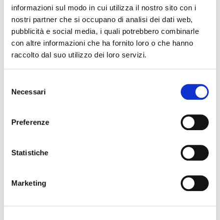
C.so Martiri della Libertà 5
informazioni sul modo in cui utilizza il nostro sito con i
phone 0532 202675
nostri partner che si occupano di analisi dei dati web,
mail
biglietteria@teatrocomunaleferrara.it
pubblicità e social media, i quali potrebbero combinarle
con altre informazioni che ha fornito loro o che hanno
raccolto dal suo utilizzo dei loro servizi.
The editorial team is not responsible for any inaccuracies or
changes in the program of events reported. In case of
Selezione
cancellation, variation, modification of the information of an
Necessari
del
event you can write to
infotur@comune.fe.it
.
consenso
Preferenze
Statistiche
Marketing