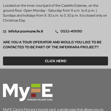
Located on the inner courtyard of the Castello Estense, on the
ground floor. Open Monday - Saturday from 9 a.m. to 6 p.m. |
Sundays and holidays from 9.30 a.m. to 5.30 p.m. It is closed only on
Christmas Day.
infotur@comune.fe.it
0532-419190
ARE YOU A TOUR OPERATOR AND WOULD YOU LIKE TO BE
CONTACTED TO BE PART OF THE INFERRARA PROJECT?
CLICK HERE!
MyFE Card is Ferrara's tourist card, a single pass that allows you to