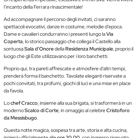
l’incanto della Ferrara rinascimentale!
Ad accompagnare il percorso degli invitati, ci saranno
spettacoli evocativi, danze in costume, melodie d’epoca.
Dame e cavalieri condurranno i presenti lungo la
Via
Coperta
, lo storico passaggio che collega il Castello alla
sontuosa
Sala d’Onore
della
Residenza Municipale
, proprio il
luogo che gli Este utilizzavano per i loro banchetti.
Proprio qui, tra pareti affrescate e atmosfere d’altri tempi,
prenderà forma il banchetto. Tavolate eleganti riservate a
pochi convitati, tra profumi, giochi di luci e una mise en place
da favola.
Lo
chef Cracco
, insieme alla sua brigata, si trasformerà in un
moderno
Scalco di Corte
, in omaggio al celebre
Cristoforo
da Messisbugo
.
Questa notte magica, sospesa tra arte, storia e alta cucina,
inizierà ufficialmente alle
ore 20.00
, con ingresso riservato