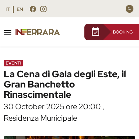
Vai al contenuto principale
Vai al footer
IT
EN
BOOKING
/
Agenda
/
La Cena di Gala degli Este, il Gran
Banchetto Rinascimentale
EVENTI
La Cena di Gala degli Este, il
Gran Banchetto
Rinascimentale
30 October 2025 ore 20:00 ,
Residenza Municipale