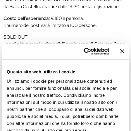
da Piazza Castello a partire dalle 19.30 per la registrazione.
Costo dell’esperienza
: €180 a persona.
Il numero dei posti sarà limitato a 100 persone.
SOLD OUT
I posti attualmente disponibili per la cena di Gala con Carlo
Cracco
,
non legati a pacchetti turistici, sono esauriti.
E’
tuttavia
possibile mandare una mail
a
info@stradaviniesaporiferrara.it
per essere inseriti nella lista
d’attesa. Chi è nella lista riceverà una comunicazione
Questo sito web utilizza i cookie
appena si dovessero aprire nuovi posti
Utilizziamo i cookie per personalizzare contenuti ed
annunci, per fornire funzionalità dei social media e per
analizzare il nostro traffico. Condividiamo inoltre
The editorial team is not responsible for any inaccuracies or
informazioni sul modo in cui utilizza il nostro sito con i
changes in the program of events reported. In case of
nostri partner che si occupano di analisi dei dati web,
cancellation, variation, modification of the information of an
pubblicità e social media, i quali potrebbero combinarle
event you can write to
infotur@comune.fe.it
.
con altre informazioni che ha fornito loro o che hanno
raccolto dal suo utilizzo dei loro servizi.