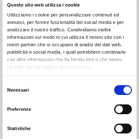
raggiunge San Nicolò. Qui si comincia a fiancheggiare il Po di
Questo sito web utilizza i cookie
Primaro, uno dei due rami principali del fiume Po all'epoca
Utilizziamo i cookie per personalizzare contenuti ed
della fondazione di Ferrara. Superata la chiavica del canale
annunci, per fornire funzionalità dei social media e per
San Nicolò-Medelana si prende la strada sulla destra
analizzare il nostro traffico. Condividiamo inoltre
seguendo le indicazioni per Montesanto-Voghiera.
informazioni sul modo in cui utilizza il nostro sito con i
nostri partner che si occupano di analisi dei dati web,
A Voghiera si visita la Chiesa Parrocchiale. Ci si dirige poi
pubblicità e social media, i quali potrebbero combinarle
verso Voghenza, dove poco prima dell'ingresso al paese si
con altre informazioni che ha fornito loro o che hanno
trova l'indicazione per la Zona Archeologica Statale. Qui si
raccolto dal suo utilizzo dei loro servizi.
trovano la chiesa di San Leo, il Museo del Modellismo Storico,
il Parco Massari-Mazzoni.
Selezione
Eventuale deviazione verso Masi San Giacomo - Masi Torello.
Necessari
del
Si torna sulla strada provinciale dove a destra si profila
consenso
la Delizia di Belriguardo, la cui visita merita un'attenzione
Preferenze
particolare perché ci parla dell'epoca estense in cui questi
luoghi godettero di una rinascita significativa. All'interno
spiccano il Museo archeologico e la Sala della Vigna.
Statistiche