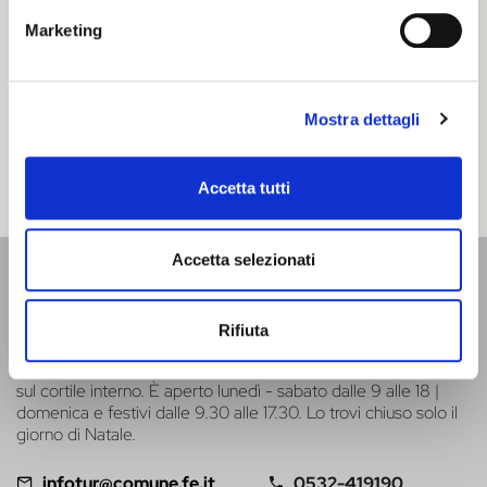
Si prosegue per la strada provinciale fino all'abitato di Runco,
dove si svolta a destra per Gambulaga: oltrepassato il paese
Marketing
si procede fino ad incontrare isolata nella campagna la Delizia
del Verginese, affascinante dimora degli Estensi.
Deviazione verso Ostellato.
Mostra dettagli
La strada che torna verso Portomaggiore
tocca Maiero, Sandolo.
Accetta tutti
Accetta selezionati
UFFICIO INFORMAZIONI
E ACCOGLIENZA TURISTICA - IAT
Rifiuta
Si trova presso il Castello Estense, al piano terra, e si affaccia
sul cortile interno. È aperto lunedì - sabato dalle 9 alle 18 |
domenica e festivi dalle 9.30 alle 17.30. Lo trovi chiuso solo il
giorno di Natale.
infotur@comune.fe.it
0532-419190