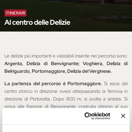
ITINERARI
Al centro delle Delizie
Le delizie più importanti e visistabili inserite nel percorso sono:
Argenta, Delizia di Benvignante; Voghiera, Delizia di
Belriguardo, Portomaggiore, Delizia del Verginese.
La partenza del percorso è Portomaggiore.
Si esce dal
centro storico in direzione ovest oltrepassando la ferrovia in
direzione di Portorotta. Dopo 800 m. si svolta a sinistra. Si
arriva alla frazione di Benvignante, costruita attorno al suo
monumento più celebre, la Delizia con la sua torre merlata
(aperta in occasioni temporanee).
Procedendo lungo il vecchio tracciato della SS16, si