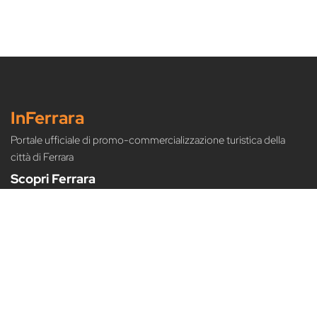
InFerrara
Portale ufficiale di promo-commercializzazione turistica della
città di Ferrara
Scopri Ferrara
Arte e cultura
Eventi
Turismo slow
Food
Scarica i nostri cataloghi
Scarica guide e mappe