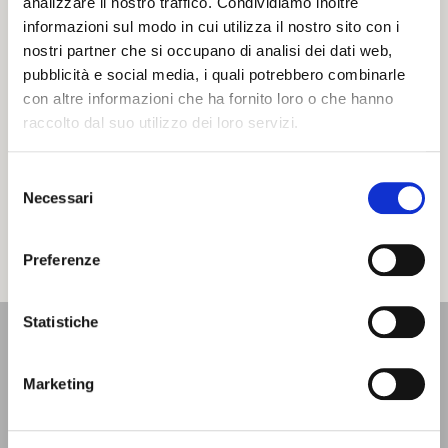
analizzare il nostro traffico. Condividiamo inoltre
informazioni sul modo in cui utilizza il nostro sito con i
nostri partner che si occupano di analisi dei dati web,
pubblicità e social media, i quali potrebbero combinarle
Ferrara Summer
Un Fiume di
con altre informazioni che ha fornito loro o che hanno
Festival
Musica
raccolto dal suo utilizzo dei loro servizi.
ESTATE
ESTATE
Selezione
Necessari
del
CARICA ALTRI
consenso
Preferenze
Statistiche
UFFICIO INFORMAZIONI
E ACCOGLIENZA TURISTICA - IAT
Marketing
Si trova presso il Castello Estense, al piano terra, e si affaccia
sul cortile interno. È aperto lunedì - sabato dalle 9 alle 18 |