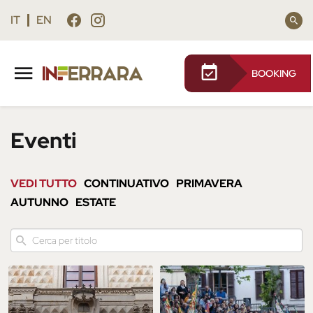
Vai
Vai
al
al
IT
EN
contenuto
footer
principale
BOOKING
Eventi
VEDI TUTTO
CONTINUATIVO
PRIMAVERA
AUTUNNO
ESTATE