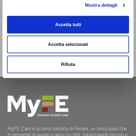
domenica e festivi dalle 9.30 alle 17.30. Lo trovi chiuso solo il
Mostra dettagli
giorno di Natale.
infotur@comune.fe.it
0532-419190
Accetta tutti
SEI UN OPERATORE TURISTICO E VUOI ESSERE
CONTATTATO PER FARE PARTE DEL PROGETTO
Accetta selezionati
INFERRARA?
Rifiuta
CLICCA QUI!
MyFE Card è la carta turistica di Ferrara, un unico pass che
ti permette di vivere a pieno la città, risparmiando tempo e