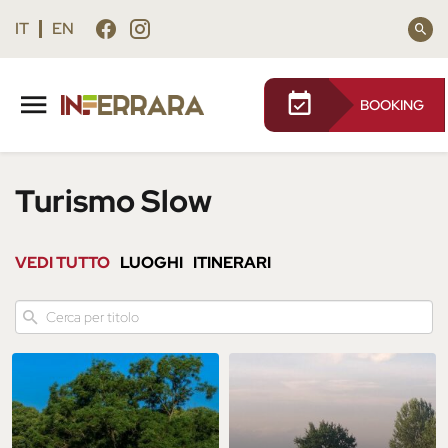
Vai
Vai
al
al
IT
EN
contenuto
footer
principale
BOOKING
Turismo Slow
VEDI TUTTO
LUOGHI
ITINERARI