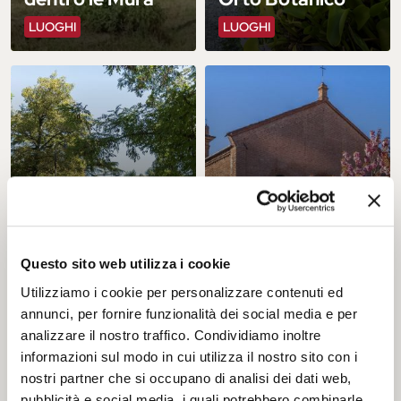
LUOGHI
LUOGHI
La primavera in 5
Parco Pareschi
(+1) passi
Questo sito web utilizza i cookie
LUOGHI
ITINERARI
Utilizziamo i cookie per personalizzare contenuti ed
annunci, per fornire funzionalità dei social media e per
analizzare il nostro traffico. Condividiamo inoltre
informazioni sul modo in cui utilizza il nostro sito con i
nostri partner che si occupano di analisi dei dati web,
pubblicità e social media, i quali potrebbero combinarle