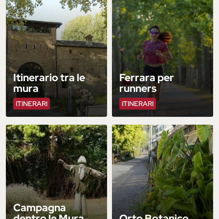
Itinerario tra le
Ferrara per
mura
runners
ITINERARI
ITINERARI
Campagna
dentro le Mura
Orto Botanico