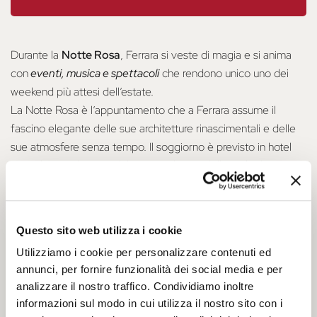
Durante la
Notte Rosa
, Ferrara si veste di magia e si anima
con
eventi, musica e spettacoli
che rendono unico uno dei
weekend più attesi dell’estate.
La Notte Rosa è l’appuntamento che a Ferrara assume il
fascino elegante delle sue architetture rinascimentali e delle
sue atmosfere senza tempo. Il soggiorno è previsto in hotel
centrali, a pochi passi dal cuore pulsante della città, dove
comfort e fascino si incontrano per offrire un’esperienza
indimenticabile.
In occasione della Notte Rosa,
il Castello Estense si illuminerà
Questo sito web utilizza i cookie
di rosa
, regalando uno spettacolo suggestivo nel cuore della
Utilizziamo i cookie per personalizzare contenuti ed
città, e sarà eccezionalmente aperto anche in orario serale,
annunci, per fornire funzionalità dei social media e per
offrendo l’opportunità di visitarlo in un’atmosfera ancora più
analizzare il nostro traffico. Condividiamo inoltre
speciale.
informazioni sul modo in cui utilizza il nostro sito con i
Circondato dall’acqua e caratterizzato dalle sue imponenti