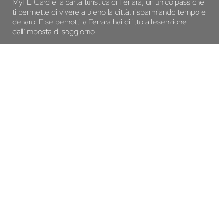
MyFE Card è la carta turistica di Ferrara, un unico pass che
ti permette di vivere a pieno la città, risparmiando tempo e
denaro. E se pernotti a Ferrara hai diritto all’esenzione
dall’imposta di soggiorno
SCOPRI MYFE CARD