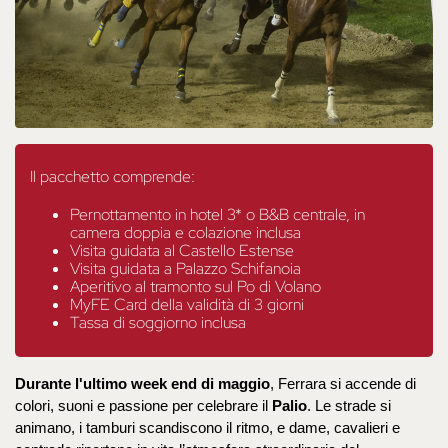
Il pacchetto comprende:
Pernottamento in hotel 3* o B&B centrale, in
camera doppia e colazione inclusa
Visita guidata al Castello Estense
Visita guidata a Palazzo Schifanoia
Aperitivo al tramonto sul Po di Volano
MyFE Card della validità di 3 giorni
Tassa di soggiorno inclusa
Durante l'ultimo week end di maggio
, Ferrara
 si accende di 
colori, suoni e passione per celebrare il 
Palio
. Le strade si 
animano, i tamburi scandiscono il ritmo, e dame, cavalieri e 