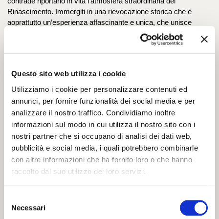
contrade riportano in vita l’atmosfera straordinaria del 
Rinascimento. Immergiti in una rievocazione storica che è 
aoprattutto un’esperienza affascinante e unica, che unisce 
spettacolo e tradizioni secolari.
Non potrà mancare durante il soggiorno una 
visita guidata al 
maestoso Castello Estense
, simbolo indiscusso di Ferrara e 
della potenza della famiglia d’Este. Circondato dal suo antico 
Questo sito web utilizza i cookie
fossato e caratterizzato da imponenti torri, il Castello custodisce 
Utilizziamo i cookie per personalizzare contenuti ed
secoli di storia, arte e racconti di corte che renderanno la tua 
annunci, per fornire funzionalità dei social media e per
visita ancora più coinvolgente. 
analizzare il nostro traffico. Condividiamo inoltre
Proseguirai alla scoperta di un altro gioiello, 
Palazzo 
informazioni sul modo in cui utilizza il nostro sito con i
Schifanoia
, dove gli affreschi del
 Salone dei Mesi
 stupiscono 
nostri partner che si occupano di analisi dei dati web,
per la loro bellezza e per il misterioso intreccio tra astrologia, 
pubblicità e social media, i quali potrebbero combinarle
mitologia e potere: lasciati guidare tra le sale di questi 
meravigliosi palazzi storici, così da scoprire ogni dettaglio e 
con altre informazioni che ha fornito loro o che hanno
curiosità.
raccolto dal suo utilizzo dei loro servizi.
Tra le esperienze incluse nel pacchetto, vi è anche una 
Selezione
rilassante
navigazione panoramica sul Po di Volano
. Il 
Necessari
del
percorso si snoda dal lungo fiume cittadino alla campagna 