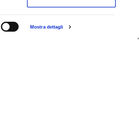
Mostra dettagli
istica di Ferrara, un unico pass che ti permette di
 risparmiando tempo e denaro. E se pernotti a
senzione dall’imposta di soggiorno