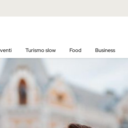
Vai
Vai
al
al
contenuto
footer
principale
venti
Turismo slow
Food
Business