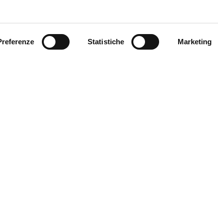
Preferenze
Statistiche
Marketing
e si affaccia sul cortile
 domenica e festivi dalle
tale.
MyFE Card è la carta tur
vivere a pieno la città,
190
Ferrara hai diritto all’e
SERE CONTATTATO
ARA?
SCOPRI MYFE CARD