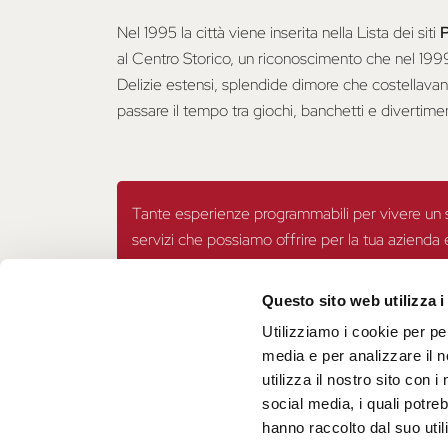
Nel 1995 la città viene inserita nella Lista dei siti
al Centro Storico, un riconoscimento che nel 1999 
Delizie estensi, splendide dimore che costellava
passare il tempo tra giochi, banchetti e divertimen
Tante esperienze programmabili per vivere un sog
servizi che possiamo offrire per la tua azienda
Scrivi
ci a
booking@inferrara.it
per una proposta 
Questo sito web utilizza i
Utilizziamo i cookie per pe
media e per analizzare il n
utilizza il nostro sito con 
social media, i quali potre
hanno raccolto dal suo utili