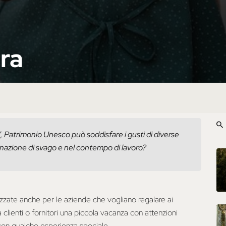
ara
”, Patrimonio Unesco può soddisfare i gusti di diverse
stinazione di svago e nel contempo di lavoro?
zate anche per le aziende che vogliano regalare ai
clienti o fornitori una piccola vacanza con attenzioni
o con qualche esperienza speciale.