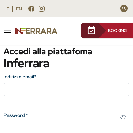
Vai al contenuto principale
Vai al footer
IT
EN
BOOKING
Accedi alla piattafoma
Inferrara
Indirizzo email
*
Password
*