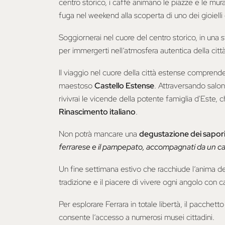
centro storico, i caffè animano le piazze e le mu
fuga nel weekend alla scoperta di uno dei gioiell
Soggiornerai nel cuore del centro storico, in una 
per immergerti nell’atmosfera autentica della citt
Il viaggio nel cuore della città estense comprende
maestoso
Castello Estense
. Attraversando saloni
rivivrai le vicende della potente famiglia d'Este, c
Rinascimento italiano
.
Non potrà mancare una
degustazione dei sapori 
ferrarese e il pampepato, accompagnati da un ca
Un fine settimana estivo che racchiude l’anima del
tradizione e il piacere di vivere ogni angolo con
Per esplorare Ferrara in totale libertà, il pacchett
consente l’accesso a numerosi musei cittadini.