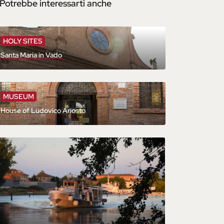
Potrebbe interessarti anche
HOLY SITES
Santa Maria in Vado
MUSEUM
House of Ludovico Ariosto