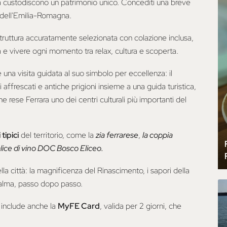
ra custodiscono un patrimonio unico. Concediti una breve
i dell'Emilia-Romagna.
struttura accuratamente selezionata con colazione inclusa,
à e vivere ogni momento tra relax, cultura e scoperta.
 una visita guidata al suo simbolo per eccellenza: il
 affrescati e antiche prigioni insieme a una guida turistica,
he rese Ferrara uno dei centri culturali più importanti del
tipici
del territorio, come la
zia ferrarese
,
la coppia
lice di vino DOC Bosco Eliceo.
la città: la magnificenza del Rinascimento, i sapori della
 calma, passo dopo passo.
o include anche la
MyFE Card
, valida per 2 giorni, che