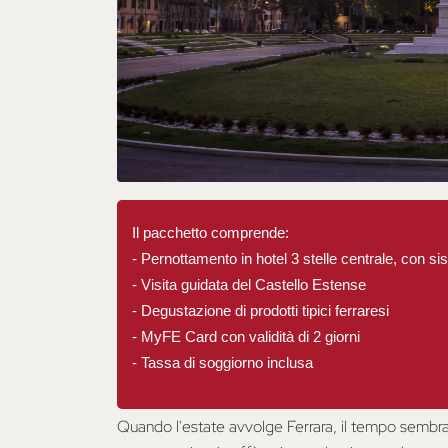
Il pacchetto comprende:
- Pernottamento in hotel 3 stelle centrale, con 
- Visita guidata del Castello Estense
- Degustazione di prodotti tipici ferraresi
- MyFE Card con validità di 2 giorni
- Tassa di soggiorno inclusa
Quando l'estate avvolge Ferrara, il tempo sembra r