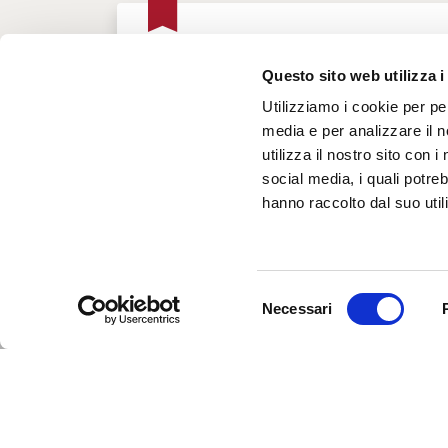
MERCOLEDÌ 7 GENNAIO
Questo sito web utilizza i
Ore 17.00 - 19:45
Utilizziamo i cookie per pe
Viaggio della Fiamma Olimpica di Milano Cor
media e per analizzare il n
utilizza il nostro sito con 
social media, i quali potre
hanno raccolto dal suo utili
Selezione
Necessari
del
consenso
INFORMATION
AND WELCOME OFFICE