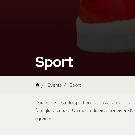
Sport
Events
Sport
Durante le feste lo sport non va in vacanza: il calen
famiglie e curiosi. Un modo diverso per vivere l’e
squadra.