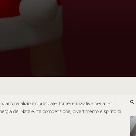
dario natalizio include gare, tornei e iniziative per atleti,
nergia del Natale, tra competizione, divertimento e spirito di