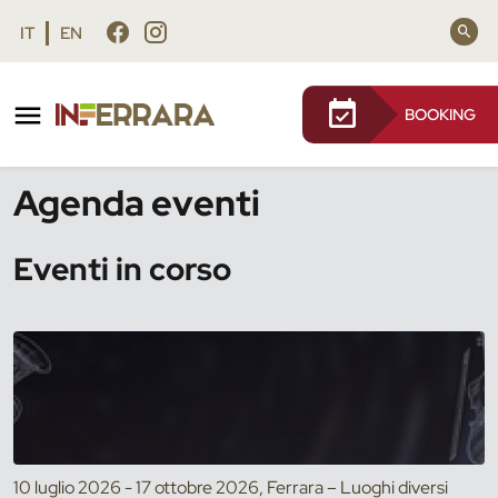
Vai al contenuto principale
Vai al footer
IT
EN
BOOKING
/
Eventi
Agenda eventi
Eventi in corso
10 luglio 2026 - 17 ottobre 2026, Ferrara – Luoghi diversi