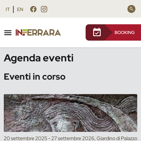
Vai al contenuto principale
Vai al footer
IT
EN
BOOKING
/
Eventi
Agenda eventi
Eventi in corso
20 settembre 2025 - 27 settembre 2026, Giardino di Palazzo