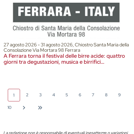
27 agosto 2026 - 31 agosto 2026, Chiostro Santa Maria della
Consolazione Via Mortara 98 Ferrara
A Ferrara torna il festival delle birre acide: quattro
giorni tra degustazioni, musica e birrifici
internazionali
2
3
4
5
6
7
8
9
1
10
La redazione non è responsabile di eventuali inesattezze o variazioni