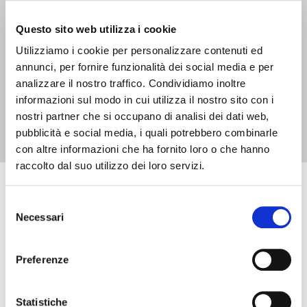
04 luglio 2026 - 29 agosto 2026, Biblioteca Casa Niccolini
L’Albero delle storie 2026 – Biblioteca Casa Niccolini
Questo sito web utilizza i cookie
Utilizziamo i cookie per personalizzare contenuti ed
annunci, per fornire funzionalità dei social media e per
analizzare il nostro traffico. Condividiamo inoltre
informazioni sul modo in cui utilizza il nostro sito con i
2
1
nostri partner che si occupano di analisi dei dati web,
pubblicità e social media, i quali potrebbero combinarle
con altre informazioni che ha fornito loro o che hanno
raccolto dal suo utilizzo dei loro servizi.
Eventi in arrivo
Selezione
Necessari
del
consenso
Data e ora di inizio
Preferenze
Data e ora di fine
Statistiche