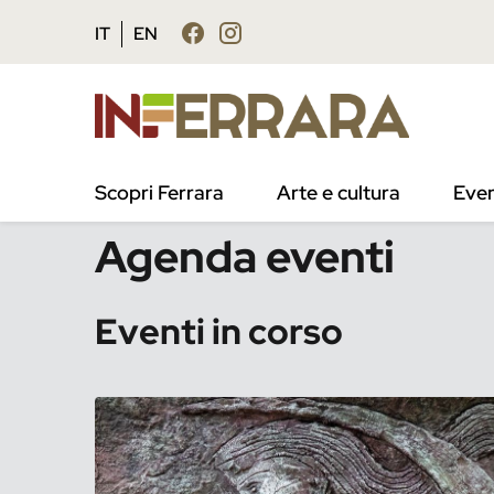
Vai al contenuto principale
Vai al footer
IT
EN
/
Eventi
Scopri Ferrara
Arte e cultura
Even
Agenda eventi
Eventi in corso