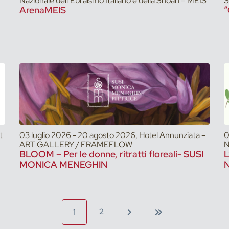
Nazionale dell’Ebraismo Italiano e della Shoah – MEIS
S
ArenaMEIS
“
t
03 luglio 2026 - 20 agosto 2026, Hotel Annunziata –
0
ART GALLERY / FRAMEFLOW
N
BLOOM – Per le donne, ritratti floreali- SUSI
L
MONICA MENEGHIN
N
2
1