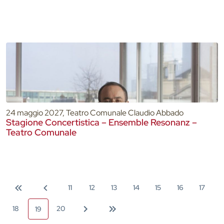
24 maggio 2027, Teatro Comunale Claudio Abbado
Stagione Concertistica – Ensemble Resonanz –
Teatro Comunale
11
12
13
14
15
16
17
18
20
19