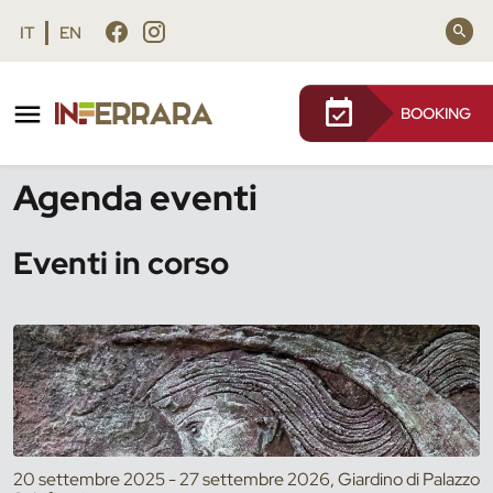
Vai al contenuto principale
Vai al footer
IT
EN
BOOKING
/
Eventi
Agenda eventi
Eventi in corso
20 settembre 2025 - 27 settembre 2026, Giardino di Palazzo