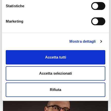
Statistiche
Marketing
Mostra dettagli
27 aprile 2027, Teatro Comunale Claudio Abbado
Stagione Concertistica – Orchestra Città di Ferrara
Accetta tutti
– Teatro Comunale
Accetta selezionati
Rifiuta