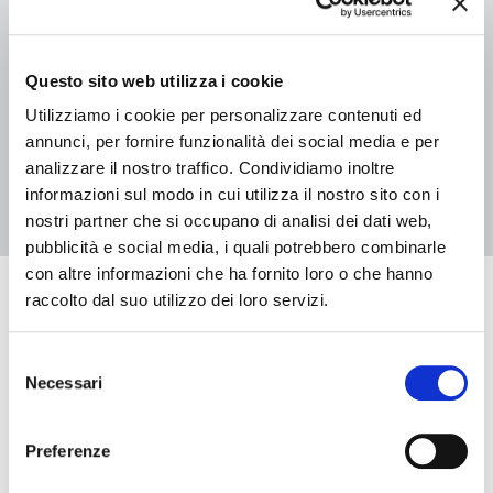
04 luglio 2026 - 29 agosto 2026, Biblioteca Casa Niccolini
L’Albero delle storie 2026 – Biblioteca Casa Niccolini
Questo sito web utilizza i cookie
Utilizziamo i cookie per personalizzare contenuti ed
annunci, per fornire funzionalità dei social media e per
2
1
analizzare il nostro traffico. Condividiamo inoltre
informazioni sul modo in cui utilizza il nostro sito con i
nostri partner che si occupano di analisi dei dati web,
pubblicità e social media, i quali potrebbero combinarle
con altre informazioni che ha fornito loro o che hanno
raccolto dal suo utilizzo dei loro servizi.
Eventi in arrivo
Selezione
Necessari
del
Data e ora di inizio
consenso
Preferenze
Data e ora di fine