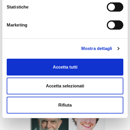
Statistiche
Marketing
Mostra dettagli
21 marzo 2027, Ridotto Teatro Comunale “Claudio Abbado”
Stagione Concertistica – MDI Ensemble – Ridotto
Accetta tutti
del Teatro Comunale
Accetta selezionati
Rifiuta