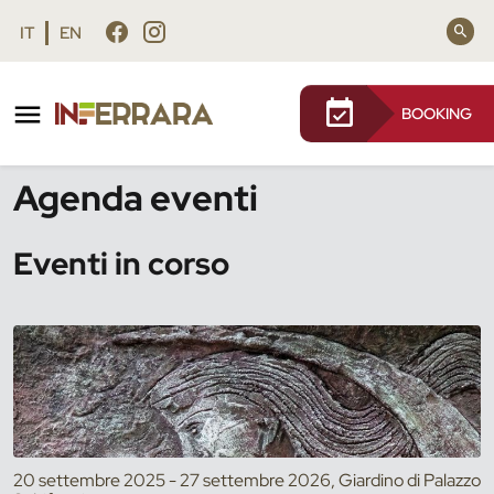
Vai al contenuto principale
Vai al footer
IT
EN
BOOKING
/
Eventi
Agenda eventi
Eventi in corso
20 settembre 2025 - 27 settembre 2026, Giardino di Palazzo