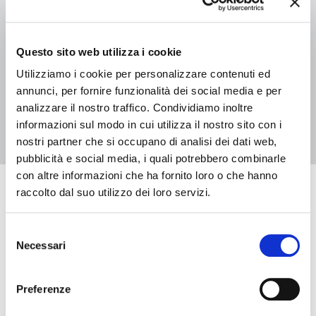
04 luglio 2026 - 29 agosto 2026, Biblioteca Casa Niccolini
L’Albero delle storie 2026 – Biblioteca Casa Niccolini
Questo sito web utilizza i cookie
Utilizziamo i cookie per personalizzare contenuti ed
annunci, per fornire funzionalità dei social media e per
2
1
analizzare il nostro traffico. Condividiamo inoltre
informazioni sul modo in cui utilizza il nostro sito con i
nostri partner che si occupano di analisi dei dati web,
pubblicità e social media, i quali potrebbero combinarle
con altre informazioni che ha fornito loro o che hanno
raccolto dal suo utilizzo dei loro servizi.
Eventi in arrivo
Selezione
Necessari
del
Data e ora di inizio
consenso
Preferenze
Data e ora di fine