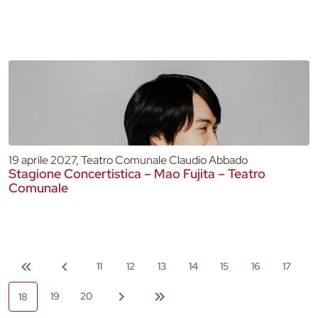
19 aprile 2027, Teatro Comunale Claudio Abbado
Stagione Concertistica – Mao Fujita – Teatro
Comunale
11
12
13
14
15
16
17
19
20
18