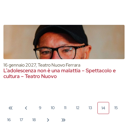
16 gennaio 2027, Teatro Nuovo Ferrara
L’adolescenza non è una malattia – Spettacolo e
cultura – Teatro Nuovo
9
10
11
12
13
15
14
16
17
18