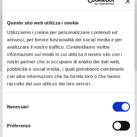
04 luglio 2026 - 29 agosto 2026, Biblioteca Casa Niccolini
L’Albero delle storie 2026 – Biblioteca Casa Niccolini
Questo sito web utilizza i cookie
Utilizziamo i cookie per personalizzare contenuti ed
annunci, per fornire funzionalità dei social media e per
2
1
analizzare il nostro traffico. Condividiamo inoltre
informazioni sul modo in cui utilizza il nostro sito con i
nostri partner che si occupano di analisi dei dati web,
pubblicità e social media, i quali potrebbero combinarle
con altre informazioni che ha fornito loro o che hanno
raccolto dal suo utilizzo dei loro servizi.
Eventi in arrivo
Selezione
Necessari
del
Data e ora di inizio
consenso
Preferenze
Data e ora di fine