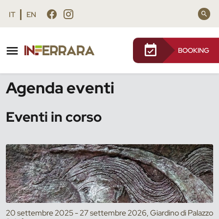
Vai al contenuto principale
Vai al footer
IT
EN
BOOKING
/
Eventi
Agenda eventi
Eventi in corso
20 settembre 2025 - 27 settembre 2026, Giardino di Palazzo