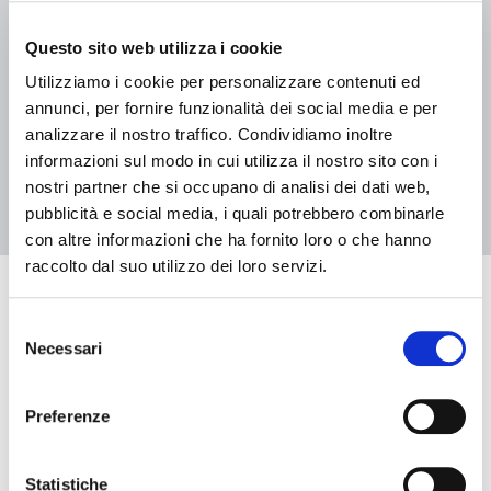
04 luglio 2026 - 29 agosto 2026, Biblioteca Casa Niccolini
L’Albero delle storie 2026 – Biblioteca Casa Niccolini
Questo sito web utilizza i cookie
Utilizziamo i cookie per personalizzare contenuti ed
annunci, per fornire funzionalità dei social media e per
analizzare il nostro traffico. Condividiamo inoltre
2
informazioni sul modo in cui utilizza il nostro sito con i
1
nostri partner che si occupano di analisi dei dati web,
pubblicità e social media, i quali potrebbero combinarle
con altre informazioni che ha fornito loro o che hanno
raccolto dal suo utilizzo dei loro servizi.
Eventi in arrivo
Selezione
Necessari
del
consenso
Data e ora di inizio
Preferenze
Data e ora di fine
Statistiche