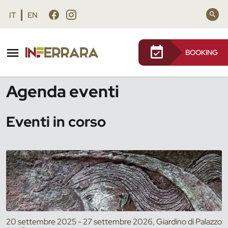
Vai al contenuto principale
Vai al footer
IT
EN
BOOKING
/
Eventi
Agenda eventi
Eventi in corso
20 settembre 2025 - 27 settembre 2026, Giardino di Palazzo