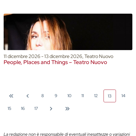
11 dicembre 2026 - 13 dicembre 2026, Teatro Nuovo
People, Places and Things – Teatro Nuovo
8
9
10
11
12
14
13
15
16
17
La redazione non è responsabile di eventuali inesattezze o variazioni