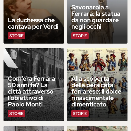
Savonarola a
Ferrara: la statua
La duchessa che
da non guardare
cantava per Verdi
negli occhi
STORIE
STORIE
Com’era Ferrara
Alla scoperta
50 anni fa? La
della persicata
città attraverso
ferrarese: il dolce
l’obiettivo di
rinascimentale
Paolo Monti
dimenticato
STORIE
STORIE