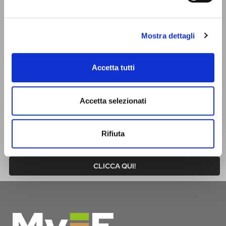
UFFICIO INFORMAZIONI
E ACCOGLIENZA TURISTICA - IAT
Mostra dettagli
Si trova presso il Castello Estense, al piano terra, e si affaccia
sul cortile interno. È aperto lunedì - sabato dalle 9 alle 18 |
domenica e festivi dalle 9.30 alle 17.30. Lo trovi chiuso solo il
Accetta tutti
giorno di Natale.
infotur@comune.fe.it
0532-419190
Accetta selezionati
SEI UN OPERATORE TURISTICO E VUOI ESSERE
CONTATTATO PER FARE PARTE DEL PROGETTO
Rifiuta
INFERRARA?
CLICCA QUI!