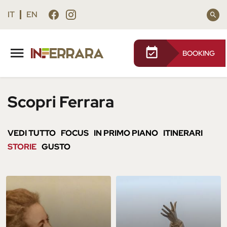
Vai
Vai
al
al
IT
EN
contenuto
footer
principale
BOOKING
Scopri Ferrara
VEDI TUTTO
FOCUS
IN PRIMO PIANO
ITINERARI
STORIE
GUSTO