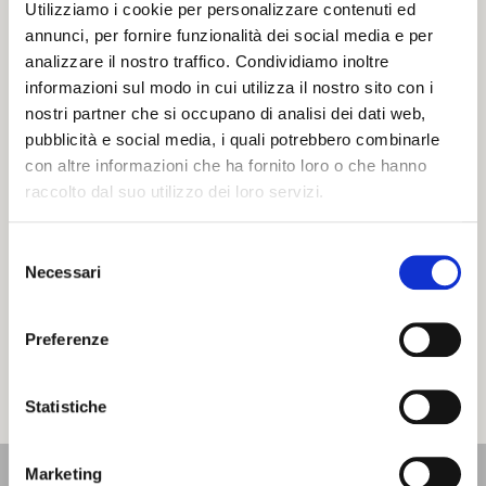
San Valentino a
Utilizziamo i cookie per personalizzare contenuti ed
Ferrara: l'amore
Una vita dietro le
annunci, per fornire funzionalità dei social media e per
segreto di
quinte del
analizzare il nostro traffico. Condividiamo inoltre
Lucrezia Borgia
cimitero ebraico
informazioni sul modo in cui utilizza il nostro sito con i
nostri partner che si occupano di analisi dei dati web,
STORIE
STORIE
pubblicità e social media, i quali potrebbero combinarle
con altre informazioni che ha fornito loro o che hanno
raccolto dal suo utilizzo dei loro servizi.
Selezione
Necessari
del
consenso
Preferenze
Che fine ha fatto
il caviale del Po?
STORIE
Statistiche
Marketing