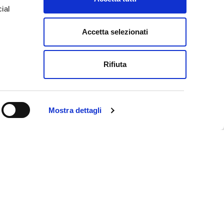
ial
D
Accetta selezionati
e
Rifiuta
Mostra dettagli