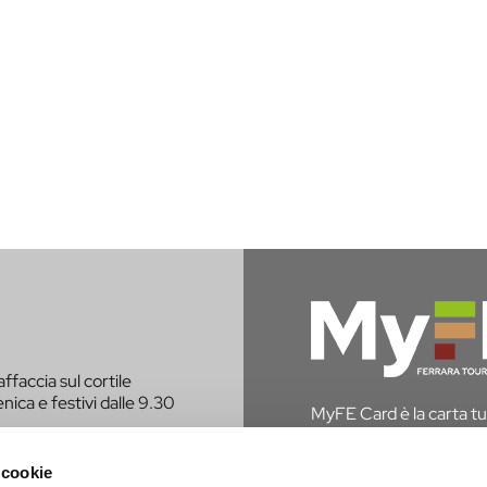
affaccia sul cortile
nica e festivi dalle 9.30
MyFE Card è la carta tur
vivere a pieno la città,
hai diritto all’esenzione
 cookie