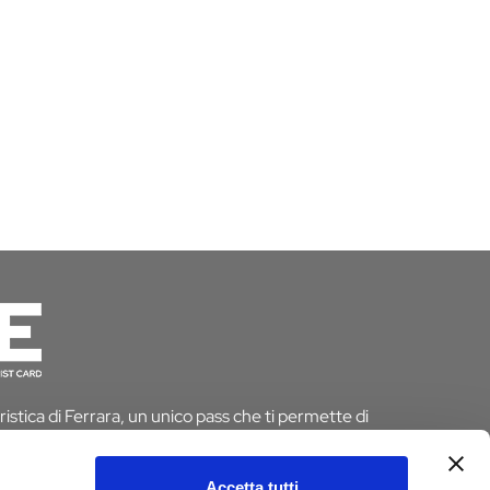
istica di Ferrara, un unico pass che ti permette di
 risparmiando tempo e denaro. E se pernotti a Ferrara
 dall’imposta di soggiorno
Accetta tutti