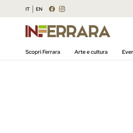
Vai al contenuto principale
Vai al footer
IT
EN
Scopri Ferrara
Arte e cultura
Even