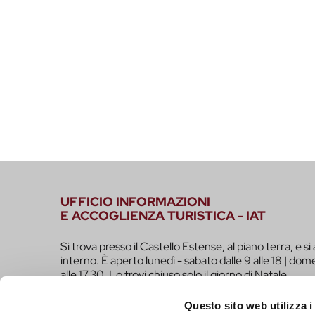
UFFICIO INFORMAZIONI
E ACCOGLIENZA TURISTICA - IAT
Si trova presso il Castello Estense, al piano terra, e si 
interno. È aperto lunedì - sabato dalle 9 alle 18 | dome
alle 17.30. Lo trovi chiuso solo il giorno di Natale.
infotur@comune.fe.it
0532-419190
Questo sito web utilizza i