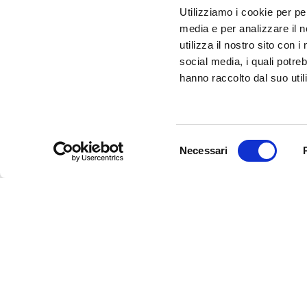
Utilizziamo i cookie per pe
SEI UN OPERATORE TURISTICO E VUOI ESSER
media e per analizzare il n
FARE PARTE DEL PROGETTO INFERRARA?
utilizza il nostro sito con 
CLICCA QUI!
social media, i quali potre
hanno raccolto dal suo utili
Selezione
Necessari
del
consenso
InFerrara