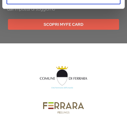
denaro. E se pernotti a Ferrara hai diritto all’esenzione
dall’imposta di soggiorno
SCOPRI MYFE CARD