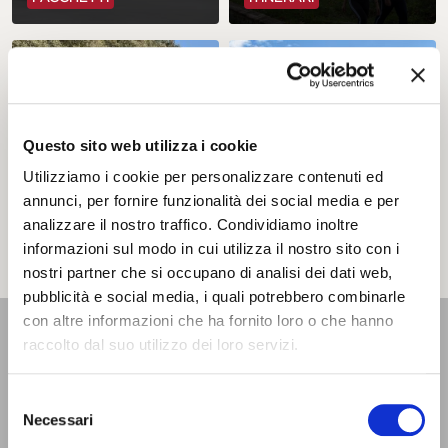
Questo sito web utilizza i cookie
Un viaggio nel
Utilizziamo i cookie per personalizzare contenuti ed
Anello del
Ducato degli
annunci, per fornire funzionalità dei social media e per
Rinascimento.
Estensi. Tra
analizzare il nostro traffico. Condividiamo inoltre
Bike&boat
Delizie e Natura
informazioni sul modo in cui utilizza il nostro sito con i
ITINERARI
ITINERARI
nostri partner che si occupano di analisi dei dati web,
pubblicità e social media, i quali potrebbero combinarle
con altre informazioni che ha fornito loro o che hanno
raccolto dal suo utilizzo dei loro servizi.
UFFICIO INFORMAZIONI
E ACCOGLIENZA TURISTICA - IAT
Selezione
Si trova presso il Castello Estense, al piano terra, e si affaccia
Necessari
del
sul cortile interno. È aperto lunedì - sabato dalle 9 alle 18 |
consenso