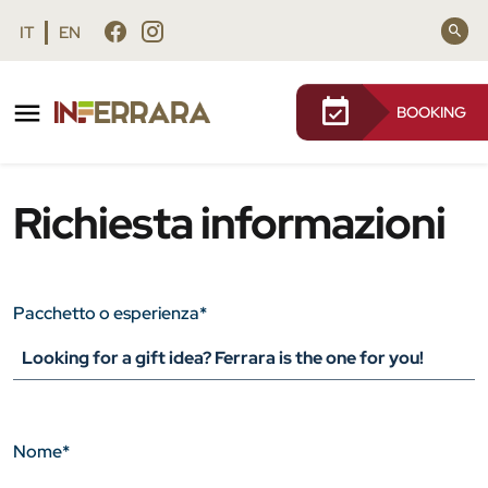
Vai al contenuto principale
Vai al footer
IT
EN
BOOKING
/
Form richiesta informazioni
Richiesta informazioni
Pacchetto o esperienza
*
Nome
*