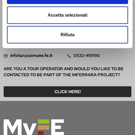
INFORMATION
AND WELCOME OFFICE
Accetta selezionati
Located on the inner courtyard of the Castello Estense, on the
ground floor. Open Monday - Saturday from 9 a.m. to 6 p.m. |
Rifiuta
Sundays and holidays from 9.30 a.m. to 5.30 p.m. It is closed only on
Christmas Day.
infotur@comune.fe.it
0532-419190
ARE YOU A TOUR OPERATOR AND WOULD YOU LIKE TO BE
CONTACTED TO BE PART OF THE INFERRARA PROJECT?
CLICK HERE!