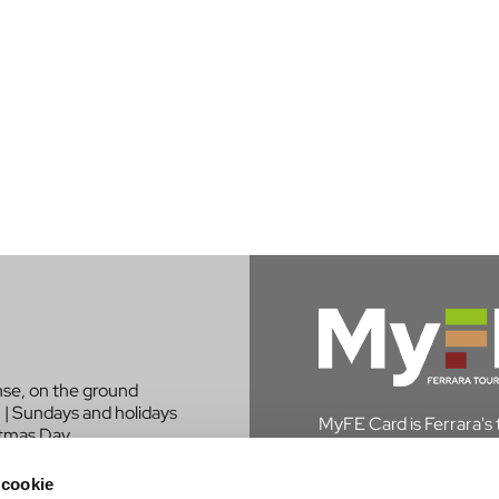
nse, on the ground
 | Sundays and holidays
MyFE Card is Ferrara's to
stmas Day.
experience the city whi
in Ferrara, you are exem
 cookie