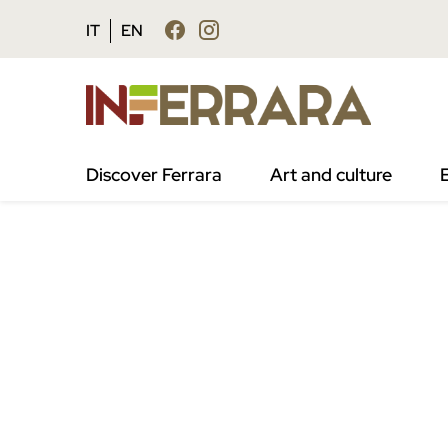
Vai al contenuto principale
Vai al footer
IT
EN
Discover Ferrara
Art and culture