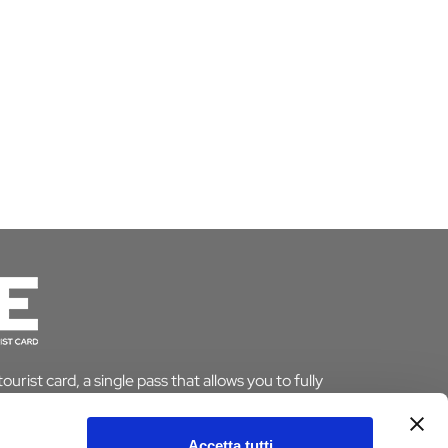
urist card, a single pass that allows you to fully
le saving time and money. And if you stay overnight
pt from the tourist tax.
Accetta tutti