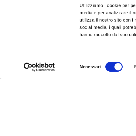
Utilizziamo i cookie per pe
ARE YOU A TOUR OPERATOR AND WOULD YOU 
media e per analizzare il n
CONTACTED TO BE PART OF THE INFERRARA 
utilizza il nostro sito con 
CLICK HERE!
social media, i quali potre
hanno raccolto dal suo utili
Selezione
Necessari
del
consenso
InFerrara