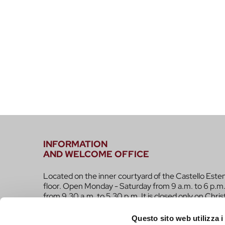
INFORMATION
AND WELCOME OFFICE
Located on the inner courtyard of the Castello Este
floor. Open Monday - Saturday from 9 a.m. to 6 p.m.
from 9.30 a.m. to 5.30 p.m. It is closed only on Chri
infotur@comune.fe.it
0532-419190
Questo sito web utilizza i