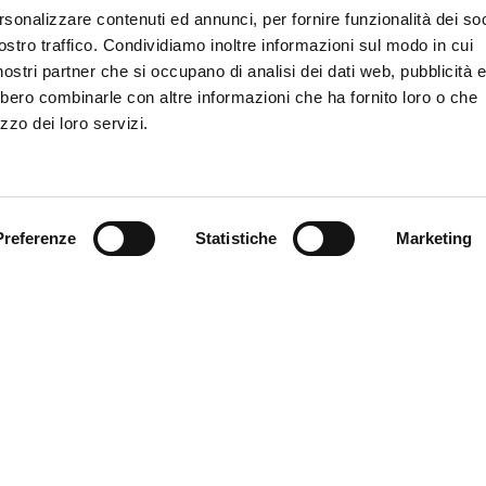
rsonalizzare contenuti ed annunci, per fornire funzionalità dei soc
DISCOVER MYFE C
LIKE TO BE
ostro traffico. Condividiamo inoltre informazioni sul modo in cui
PROJECT?
i nostri partner che si occupano di analisi dei dati web, pubblicità 
bbero combinarle con altre informazioni che ha fornito loro o che
zzo dei loro servizi.
Preferenze
Statistiche
Marketing