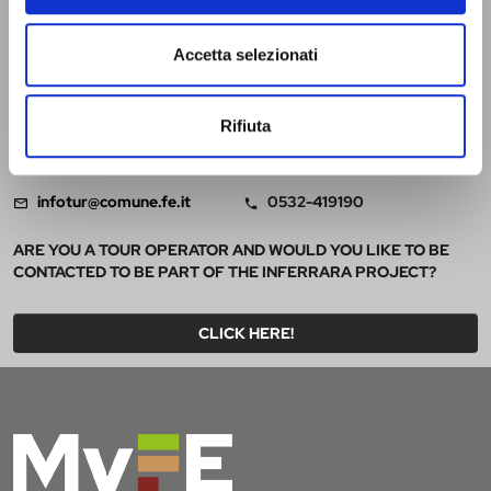
INFORMATION
AND WELCOME OFFICE
Accetta selezionati
Located on the inner courtyard of the Castello Estense, on the
ground floor. Open Monday - Saturday from 9 a.m. to 6 p.m. |
Rifiuta
Sundays and holidays from 9.30 a.m. to 5.30 p.m. It is closed only on
Christmas Day.
infotur@comune.fe.it
0532-419190
ARE YOU A TOUR OPERATOR AND WOULD YOU LIKE TO BE
CONTACTED TO BE PART OF THE INFERRARA PROJECT?
CLICK HERE!