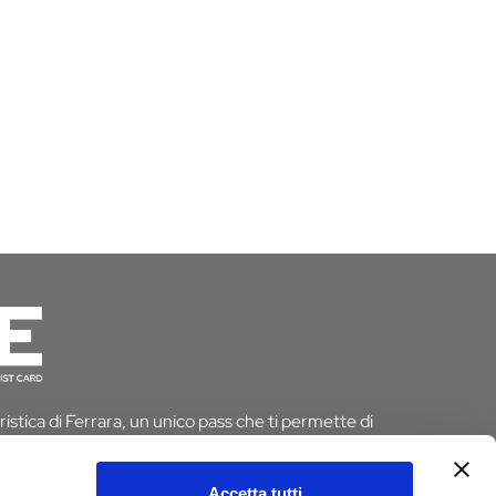
istica di Ferrara, un unico pass che ti permette di
 risparmiando tempo e denaro. E se pernotti a Ferrara
 dall’imposta di soggiorno
Accetta tutti