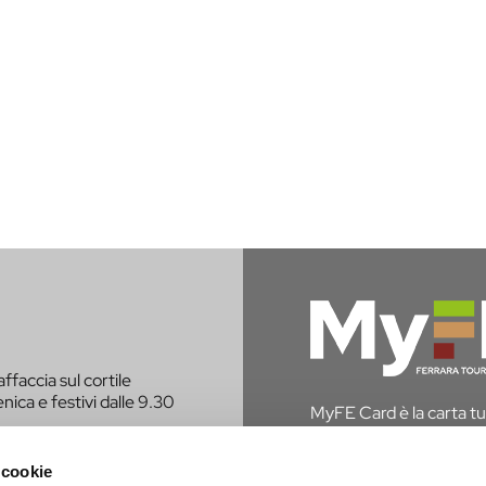
affaccia sul cortile
nica e festivi dalle 9.30
MyFE Card è la carta tur
vivere a pieno la città,
hai diritto all’esenzione
 cookie