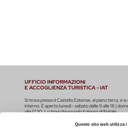
UFFICIO INFORMAZIONI
E ACCOGLIENZA TURISTICA - IAT
Si trova presso il Castello Estense, al piano terra, e si 
interno. È aperto lunedì - sabato dalle 9 alle 18 | dome
alle 17.30. Lo trovi chiuso solo il giorno di Natale.
infotur@comune.fe.it
0532-419190
Questo sito web utilizza i