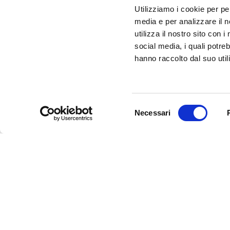
Utilizziamo i cookie per pe
SEI UN OPERATORE TURISTICO E VUOI ESSER
media e per analizzare il n
FARE PARTE DEL PROGETTO INFERRARA?
utilizza il nostro sito con 
CLICCA QUI!
social media, i quali potre
hanno raccolto dal suo utili
Selezione
Necessari
del
consenso
InFerrara