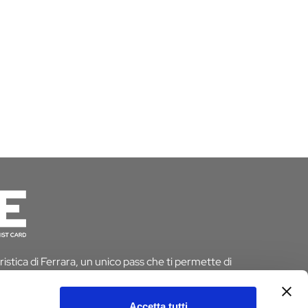
istica di Ferrara, un unico pass che ti permette di
 risparmiando tempo e denaro. E se pernotti a Ferrara
 dall’imposta di soggiorno
Accetta tutti