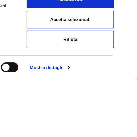
ial
D
Accetta selezionati
e
Rifiuta
Mostra dettagli