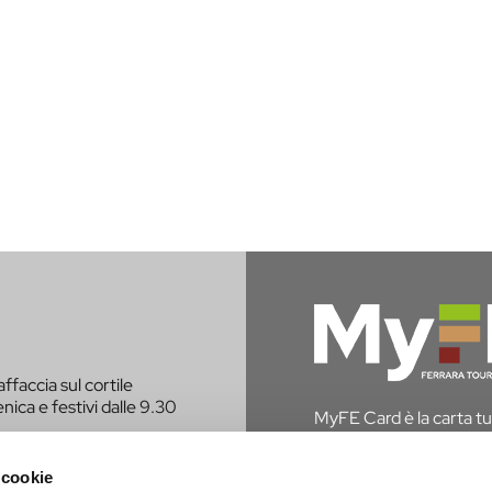
affaccia sul cortile
nica e festivi dalle 9.30
MyFE Card è la carta tur
vivere a pieno la città,
hai diritto all’esenzione
 cookie