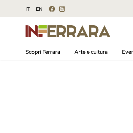
Vai al contenuto principale
Vai al footer
IT
EN
Scopri Ferrara
Arte e cultura
Even