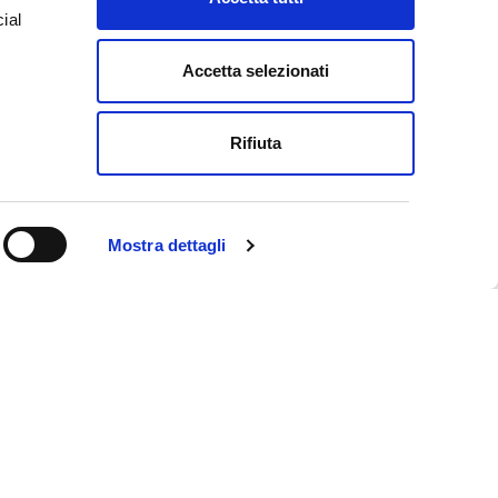
ial
D
Accetta selezionati
e
Rifiuta
Mostra dettagli