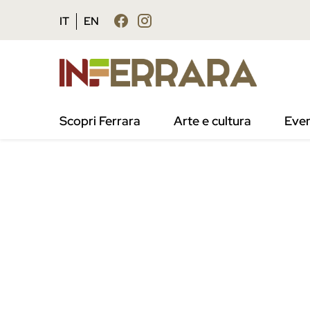
Vai al contenuto principale
Vai al footer
IT
EN
Scopri Ferrara
Arte e cultura
Even