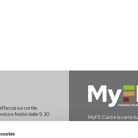
affaccia sul cortile
nica e festivi dalle 9.30
MyFE Card è la carta tur
vivere a pieno la città,
hai diritto all’esenzione
 cookie