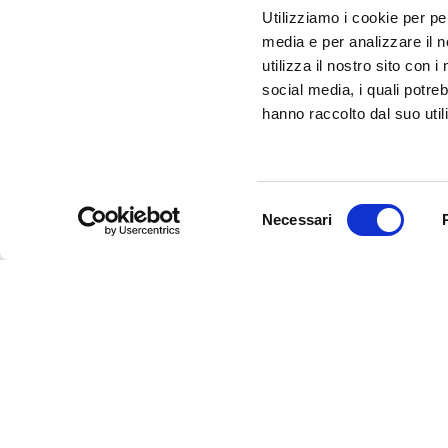
Utilizziamo i cookie per pe
SEI UN OPERATORE TURISTICO E VUOI ESSER
media e per analizzare il n
FARE PARTE DEL PROGETTO INFERRARA?
utilizza il nostro sito con 
CLICCA QUI!
social media, i quali potre
hanno raccolto dal suo utili
Selezione
Necessari
del
consenso
InFerrara