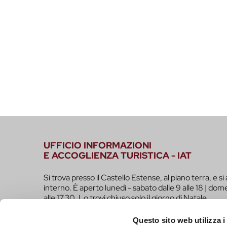
UFFICIO INFORMAZIONI
E ACCOGLIENZA TURISTICA - IAT
Si trova presso il Castello Estense, al piano terra, e si 
interno. È aperto lunedì - sabato dalle 9 alle 18 | dome
alle 17.30. Lo trovi chiuso solo il giorno di Natale.
infotur@comune.fe.it
0532-419190
Questo sito web utilizza i