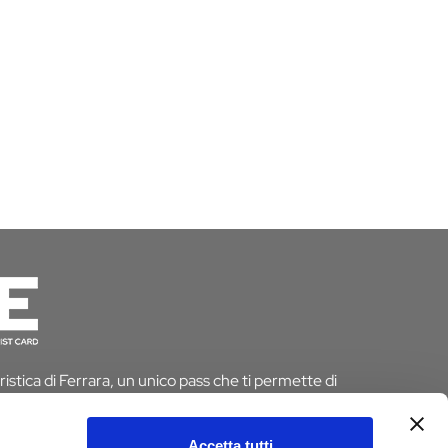
istica di Ferrara, un unico pass che ti permette di
 risparmiando tempo e denaro. E se pernotti a Ferrara
 dall’imposta di soggiorno
Accetta tutti