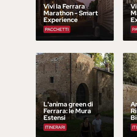
Vivi la Ferrara
Vi
Marathon - Smart
Ma
Experience
E
PACCHETTI
P
L'anima green di
An
Ferrara: le Mura
R
Estensi
B
ITINERARI
IT