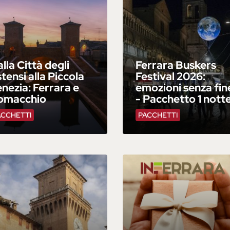
lla Città degli
Ferrara Buskers
tensi alla Piccola
Festival 2026:
nezia: Ferrara e
emozioni senza fin
omacchio
- Pacchetto 1 nott
ACCHETTI
PACCHETTI