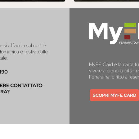
e si affaccia sul cortile
 domenica e festivi dalle
tale.
MyFE Card è la carta tur
vivere a pieno la città,
190
Ferrara hai diritto all’e
SERE CONTATTATO
ARA?
SCOPRI MYFE CARD