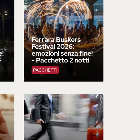
Ferrara Buskers
Festival 2026:
e!
emozioni senza fine!
e
- Pacchetto 2 notti
PACCHETTI