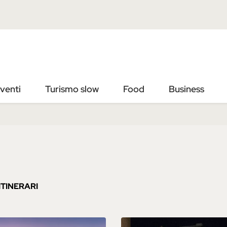
Vai
Vai
al
al
contenuto
footer
principale
venti
Turismo slow
Food
Business
ITINERARI