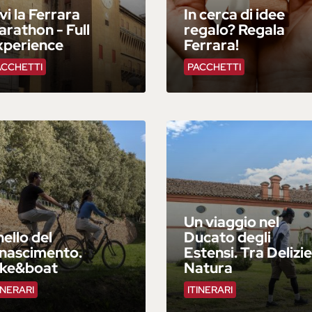
vi la Ferrara
In cerca di idee
rathon - Full
regalo? Regala
xperience
Ferrara!
ACCHETTI
PACCHETTI
Un viaggio nel
ello del
Ducato degli
inascimento.
Estensi. Tra Delizie
ike&boat
Natura
INERARI
ITINERARI