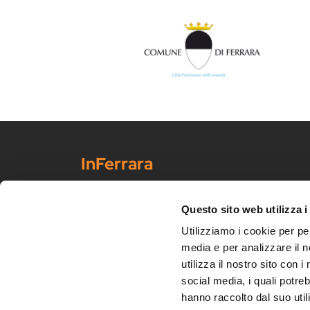
InFerrara
Portale ufficiale di promo-commercializzazione turisti
Scopri Ferrara
Questo sito web utilizza i
Arte e cultura
Utilizziamo i cookie per pe
Eventi
media e per analizzare il n
Turismo slow
utilizza il nostro sito con 
social media, i quali potre
Food
hanno raccolto dal suo utili