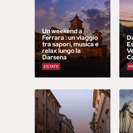
Un weekend a
Ferrara : un viaggio
Da
tra sapori, musica e
Es
relax lungo la
Ve
Darsena
C
ESTATE
P