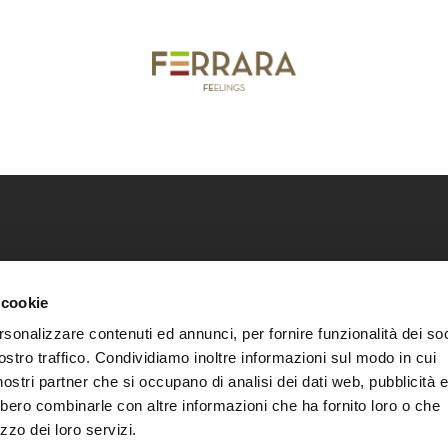
ca della città di Ferrara
Scarica i nostri cataloghi
Co
 cookie
Scarica guide e mappe
Pr
rsonalizzare contenuti ed annunci, per fornire funzionalità dei soc
Informazioni utili
Co
ostro traffico. Condividiamo inoltre informazioni sul modo in cui
Segnalazioni di accessibilità
Co
i nostri partner che si occupano di analisi dei dati web, pubblicità 
bbero combinarle con altre informazioni che ha fornito loro o che
Ac
zzo dei loro servizi.