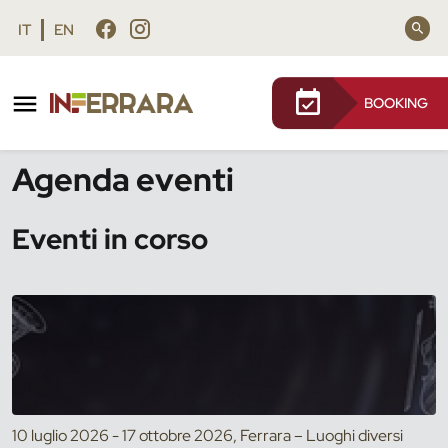
Vai al contenuto principale
Vai al footer
IT
EN
BOOKING
/
Eventi
Agenda eventi
Eventi in corso
10 luglio 2026 - 17 ottobre 2026, Ferrara – Luoghi diversi