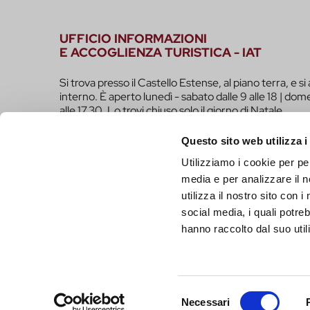
UFFICIO INFORMAZIONI
E ACCOGLIENZA TURISTICA - IAT
Si trova presso il Castello Estense, al piano terra, e si 
interno. È aperto lunedì - sabato dalle 9 alle 18 | dome
alle 17.30. Lo trovi chiuso solo il giorno di Natale.
infotur@comune.fe.it
0532-419190
Questo sito web utilizza i
Utilizziamo i cookie per pe
SEI UN OPERATORE TURISTICO E VUOI ESSER
media e per analizzare il n
FARE PARTE DEL PROGETTO INFERRARA?
utilizza il nostro sito con 
CLICCA QUI!
social media, i quali potre
hanno raccolto dal suo utili
Selezione
Necessari