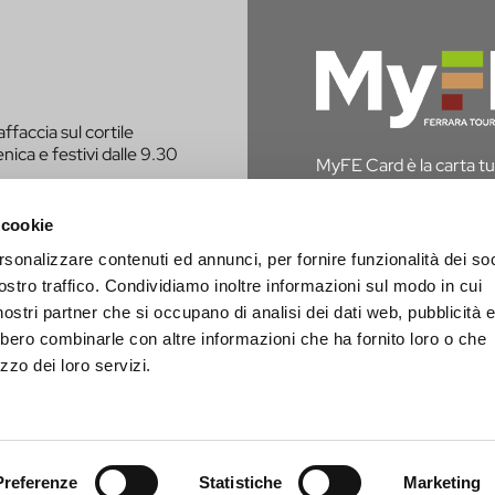
affaccia sul cortile
nica e festivi dalle 9.30
MyFE Card è la carta tur
vivere a pieno la città,
hai diritto all’esenzione
 cookie
rsonalizzare contenuti ed annunci, per fornire funzionalità dei soc
SCOPRI MYFE CAR
E CONTATTATO PER
ostro traffico. Condividiamo inoltre informazioni sul modo in cui
i nostri partner che si occupano di analisi dei dati web, pubblicità 
bbero combinarle con altre informazioni che ha fornito loro o che
zzo dei loro servizi.
Preferenze
Statistiche
Marketing