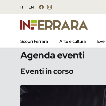
Vai al contenuto principale
Vai al footer
IT
EN
/
Eventi
Scopri Ferrara
Arte e cultura
Even
Agenda eventi
Eventi in corso