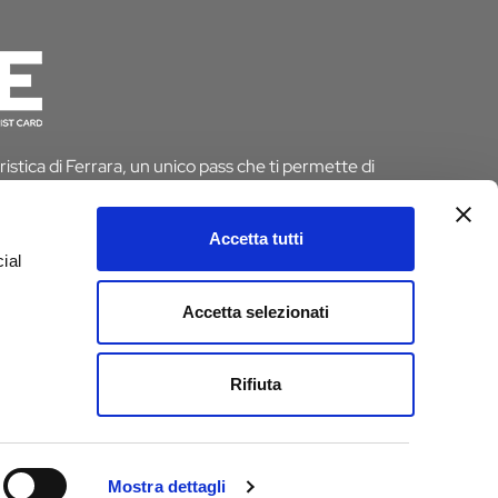
istica di Ferrara, un unico pass che ti permette di
 risparmiando tempo e denaro. E se pernotti a Ferrara
 dall’imposta di soggiorno
Accetta tutti
ial
D
Accetta selezionati
e
Rifiuta
Mostra dettagli