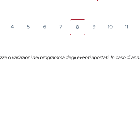
4
5
6
7
9
10
11
8
ze o variazioni nel programma degli eventi riportati. In caso di ann