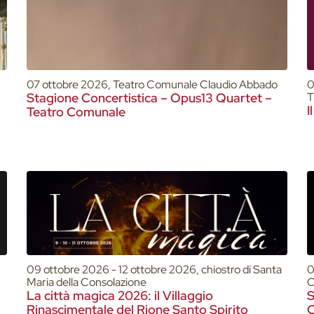
07 ottobre 2026, Teatro Comunale Claudio Abbado
0
Stagione Concertistica – Opus13 Quartet –
T
I
Teatro Comunale
09 ottobre 2026 - 12 ottobre 2026, chiostro di Santa
0
Maria della Consolazione
C
La città magica 2026: il Villaggio
S
Rinascimentale del Rione Santo Spirito