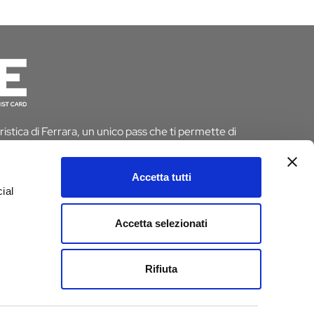
istica di Ferrara, un unico pass che ti permette di
 risparmiando tempo e denaro. E se pernotti a Ferrara
 dall’imposta di soggiorno
Accetta tutti
ial
D
Accetta selezionati
e
Rifiuta