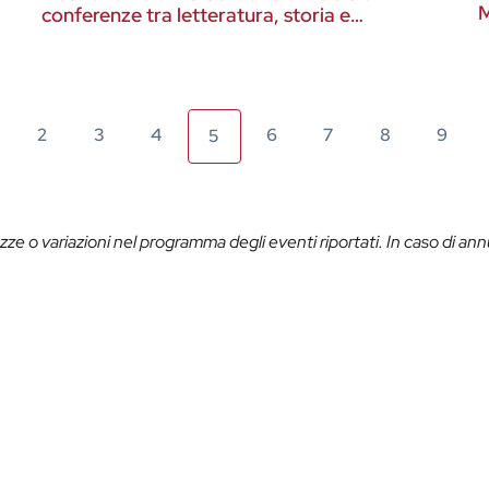
M
conferenze tra letteratura, storia e
Rinascimento
2
3
4
6
7
8
9
5
ze o variazioni nel programma degli eventi riportati. In caso di ann