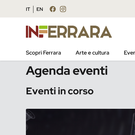
Vai al contenuto principale
Vai al footer
IT
EN
/
Eventi
Scopri Ferrara
Arte e cultura
Even
Agenda eventi
Eventi in corso