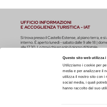
UFFICIO INFORMAZIONI
E ACCOGLIENZA TURISTICA - IAT
Si trova presso il Castello Estense, al piano terra, e si 
interno. È aperto lunedì - sabato dalle 9 alle 18 | dome
alle 17.30. Lo trovi chiuso solo il giorno di Natale.
infotur@comune.fe.it
0532-419190
Questo sito web utilizza i
Utilizziamo i cookie per pe
SEI UN OPERATORE TURISTICO E VUOI ESSER
media e per analizzare il n
FARE PARTE DEL PROGETTO INFERRARA?
utilizza il nostro sito con 
CLICCA QUI!
social media, i quali potre
hanno raccolto dal suo utili