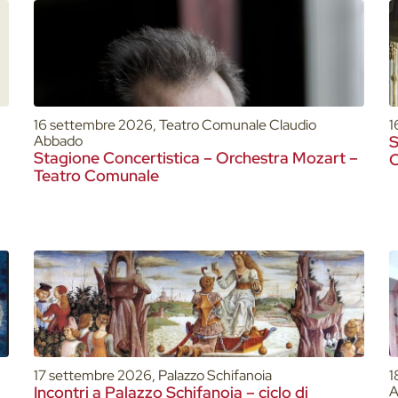
16 settembre 2026, Teatro Comunale Claudio
1
Abbado
S
Stagione Concertistica – Orchestra Mozart –
C
Teatro Comunale
17 settembre 2026, Palazzo Schifanoia
1
Incontri a Palazzo Schifanoia – ciclo di
A