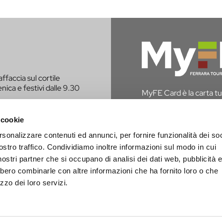
affaccia sul cortile
nica e festivi dalle 9.30
MyFE Card è la carta tur
vivere a pieno la città,
hai diritto all’esenzione
 cookie
rsonalizzare contenuti ed annunci, per fornire funzionalità dei soc
SCOPRI MYFE CAR
E CONTATTATO PER
ostro traffico. Condividiamo inoltre informazioni sul modo in cui
i nostri partner che si occupano di analisi dei dati web, pubblicità 
bbero combinarle con altre informazioni che ha fornito loro o che
zzo dei loro servizi.