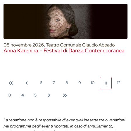
08 novembre 2026, Teatro Comunale Claudio Abbado
Anna Karenina – Festival di Danza Contemporanea
6
7
8
9
10
12
11
13
14
15
La redazione non è responsabile di eventuali inesattezze o variazioni
nel programma degli eventi riportati. In caso di annullamento,