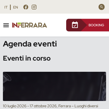
Vai al contenuto principale
Vai al footer
IT
EN
BOOKING
/
Eventi
Agenda eventi
Eventi in corso
10 luglio 2026 - 17 ottobre 2026, Ferrara – Luoghi diversi