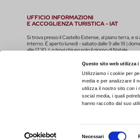
UFFICIO INFORMAZIONI
E ACCOGLIENZA TURISTICA - IAT
Si trova presso il Castello Estense, al piano terra, e si 
interno. È aperto lunedì - sabato dalle 9 alle 18 | dome
alle 17.30. Lo trovi chiuso solo il giorno di Natale.
infotur@comune.fe.it
0532-419190
Questo sito web utilizza i
Utilizziamo i cookie per pe
SEI UN OPERATORE TURISTICO E VUOI ESSER
media e per analizzare il n
FARE PARTE DEL PROGETTO INFERRARA?
utilizza il nostro sito con 
CLICCA QUI!
social media, i quali potre
hanno raccolto dal suo utili
Selezione
Necessari