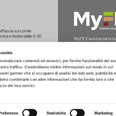
affaccia sul cortile
nica e festivi dalle 9.30
MyFE Card è la carta tur
vivere a pieno la città,
hai diritto all’esenzione
 cookie
rsonalizzare contenuti ed annunci, per fornire funzionalità dei soc
SCOPRI MYFE CAR
E CONTATTATO PER
ostro traffico. Condividiamo inoltre informazioni sul modo in cui
i nostri partner che si occupano di analisi dei dati web, pubblicità 
bbero combinarle con altre informazioni che ha fornito loro o che
zzo dei loro servizi.
Preferenze
Statistiche
Marketing