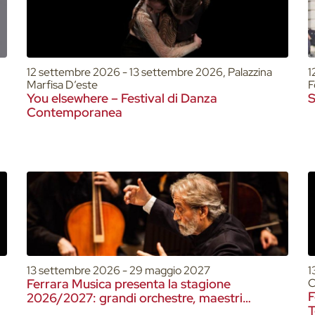
12 settembre 2026 - 13 settembre 2026, Palazzina
1
Marfisa D’este
F
You elsewhere – Festival di Danza
S
Contemporanea
13 settembre 2026 - 29 maggio 2027
1
Ferrara Musica presenta la stagione
C
F
2026/2027: grandi orchestre, maestri
T
internazionali e nuovi talenti