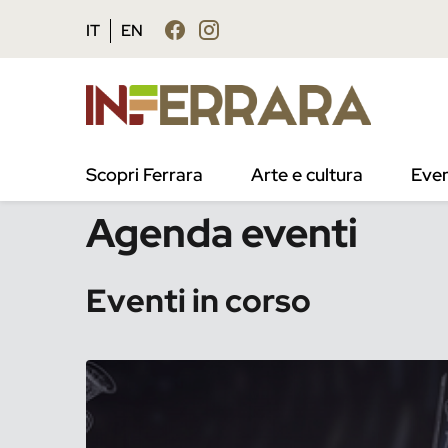
Vai al contenuto principale
Vai al footer
IT
EN
/
Eventi
Scopri Ferrara
Arte e cultura
Even
Agenda eventi
Eventi in corso