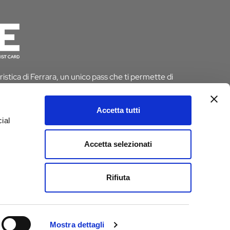
istica di Ferrara, un unico pass che ti permette di
 risparmiando tempo e denaro. E se pernotti a Ferrara
 dall’imposta di soggiorno
Accetta tutti
ial
D
Accetta selezionati
e
Rifiuta
Mostra dettagli