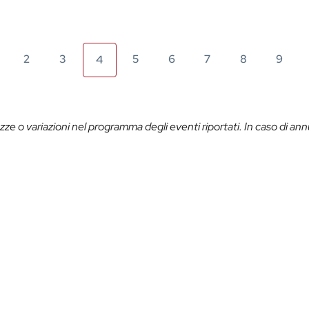
2
3
5
6
7
8
9
4
ze o variazioni nel programma degli eventi riportati. In caso di ann