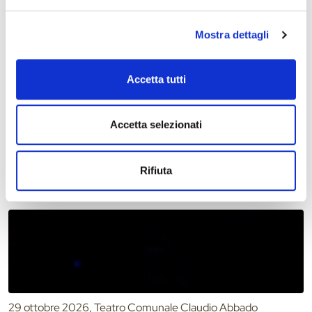
Mostra dettagli
Accetta tutti
29 ottobre 2026
Stagione concertistica 2026/2027 – Teatro
Accetta selezionati
Comunale di Ferrara
Rifiuta
29 ottobre 2026, Teatro Comunale Claudio Abbado