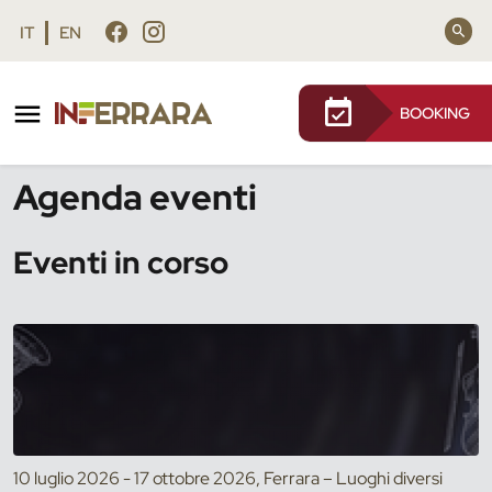
Vai al contenuto principale
Vai al footer
IT
EN
BOOKING
/
Eventi
Agenda eventi
Eventi in corso
10 luglio 2026 - 17 ottobre 2026, Ferrara – Luoghi diversi