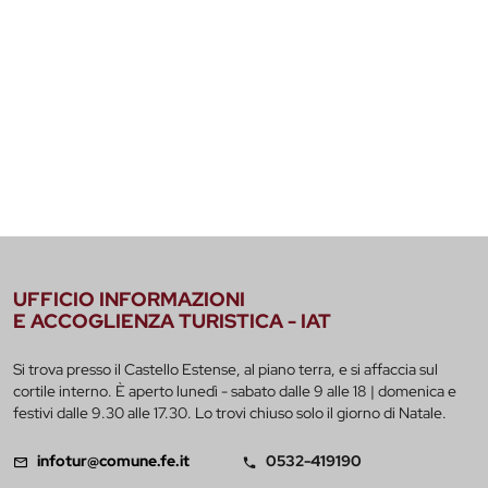
UFFICIO INFORMAZIONI
E ACCOGLIENZA TURISTICA - IAT
Si trova presso il Castello Estense, al piano terra, e si affaccia sul
cortile interno. È aperto lunedì - sabato dalle 9 alle 18 | domenica e
festivi dalle 9.30 alle 17.30. Lo trovi chiuso solo il giorno di Natale.
infotur@comune.fe.it
0532-419190