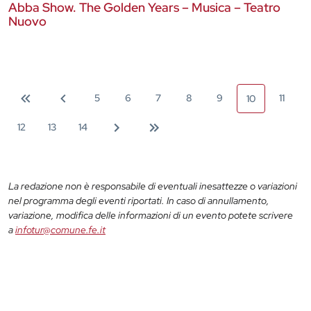
Abba Show. The Golden Years – Musica – Teatro
Nuovo
5
6
7
8
9
11
10
12
13
14
La redazione non è responsabile di eventuali inesattezze o variazioni
nel programma degli eventi riportati. In caso di annullamento,
variazione, modifica delle informazioni di un evento potete scrivere
a
infotur@comune.fe.it