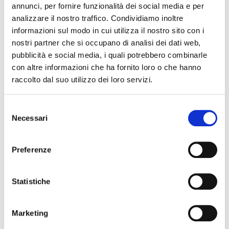
annunci, per fornire funzionalità dei social media e per
25 ottobre 2026 tutto il giorno, Teatro Comunale Claudio
analizzare il nostro traffico. Condividiamo inoltre
Abbado
informazioni sul modo in cui utilizza il nostro sito con i
Festival di Danza Contemporanea 2026 di Teatro
nostri partner che si occupano di analisi dei dati web,
Comunale Claudio Abbado
pubblicità e social media, i quali potrebbero combinarle
con altre informazioni che ha fornito loro o che hanno
raccolto dal suo utilizzo dei loro servizi.
Selezione
Necessari
del
consenso
Preferenze
25 ottobre 2026, Teatro Comunale Claudio Abbado
Dear son – Festival di Danza Contemporanea
Statistiche
Marketing