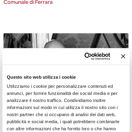
Comunale di Ferrara
13 settembre 2026, Pinacoteca Nazionale di Ferrara
Questo sito web utilizza i cookie
Stagione Concertistica – Frescobaldi, Froberger e
Louis Couperin fra Toccate, Preludi e Meditazioni –
Utilizziamo i cookie per personalizzare contenuti ed
Pinacoteca Nazionale
annunci, per fornire funzionalità dei social media e per
analizzare il nostro traffico. Condividiamo inoltre
informazioni sul modo in cui utilizza il nostro sito con i
nostri partner che si occupano di analisi dei dati web,
pubblicità e social media, i quali potrebbero combinarle
con altre informazioni che ha fornito loro o che hanno