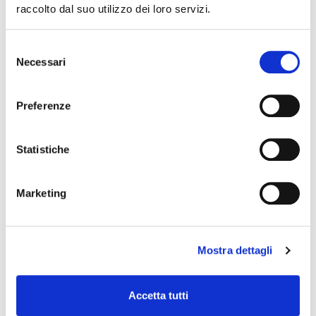
raccolto dal suo utilizzo dei loro servizi.
Selezione
Necessari
15 settembre 2026, Biblioteca Comunale Bassani di Ferrara
del
“Middlemarch” di George Eliot
consenso
Preferenze
Statistiche
Marketing
Mostra dettagli
16 settembre 2026, Teatro Comunale Claudio Abbado
Stagione Concertistica – Orchestra Mozart – Teatro
Comunale
Accetta tutti