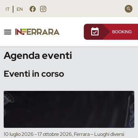
Vai al contenuto principale
Vai al footer
IT
EN
BOOKING
/
Eventi
Agenda eventi
Eventi in corso
10 luglio 2026 - 17 ottobre 2026, Ferrara – Luoghi diversi